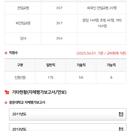
전임교원
307
외국인 전임교원 20명
겸임 149명, 초빙 45명, 기타
비전임교원
357
163명
강사
354
직원수
(2025.04.01. 기준 / 교비회계 기준)
구분
일반직
기술직
기능직
인원(명)
175
58
8
기타현황(자체평가보고서/연보)
광운대학교 자체평가보고서
2011년도
2013년도