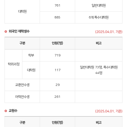
761
일반대학원
대학원
885
6개 특수대학원
외국인 재학생수
(2025.04.01. 기준)
구분
인원(명)
비고
학부
719
학위과정
일반대학원 73명, 특수대학원
대학원
117
44명
교환연수생
29
어학연수생
261
교원수
(2025.04.01. 기준)
구분
인원(명)
비고