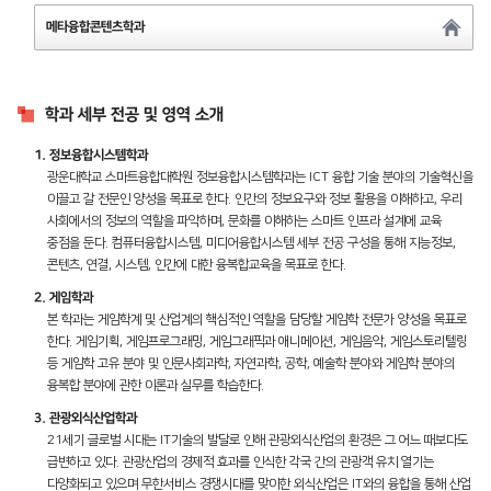
메타융합콘텐츠학과
학과 세부 전공 및 영역 소개
1. 정보융합시스템학과
광운대학교 스마트융합대학원 정보융합시스템학과는 ICT 융합 기술 분야의 기술혁신을
이끌고 갈 전문인 양성을 목표로 한다. 인간의 정보요구와 정보 활용을 이해하고, 우리
사회에서의 정보의 역할을 파악하며, 문화를 이해하는 스마트 인프라 설계에 교육
중점을 둔다. 컴퓨터융합시스템, 미디어융합시스템 세부 전공 구성을 통해 지능정보,
콘텐츠, 연결, 시스템, 인간에 대한 융복합교육을 목표로 한다.
2. 게임학과
본 학과는 게임학계 및 산업계의 핵심적인 역할을 담당할 게임학 전문가 양성을 목표로
한다. 게임기획, 게임프로그래밍, 게임그래픽과 애니메이션, 게임음악, 게임스토리텔링
등 게임학 고유 분야 및 인문사회과학, 자연과학, 공학, 예술학 분야와 게임학 분야의
융복합 분야에 관한 이론과 실무를 학습한다.
3. 관광외식산업학과
21세기 글로벌 시대는 IT기술의 발달로 인해 관광외식산업의 환경은 그 어느 때보다도
급변하고 있다. 관광산업의 경제적 효과를 인식한 각국 간의 관광객 유치 열기는
다양화되고 있으며 무한서비스 경쟁시대를 맞이한 외식산업은 IT와의 융합을 통해 산업