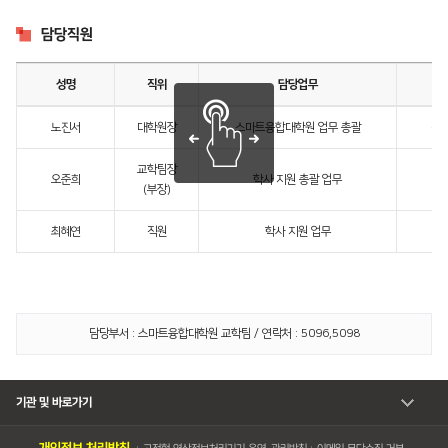
담당직원
성명
직위
담당업무
노진서
대학원장
스마트융합대학원 업무 총괄
정
교학팀장
오준희
학사 지원 총괄 업무
(부장)
최혜연
직원
학사 지원 업무
담당부서 : 스마트융합대학원 교학팀 / 연락처 : 5096,5098
기관 및 바로가기