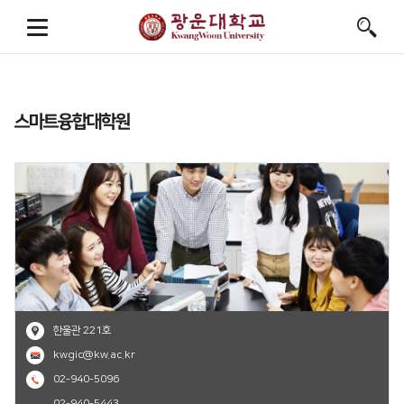
스마트융합대학원
한울관 221호
kwgic@kw.ac.kr
02-940-5096
02-940-5443