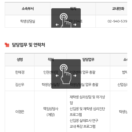
소속부서
위치
교내전화
학생상담실
복지관 204호
02-940-5395
담당업무 및 연락처
성명
직위
담당업무
소속
한재경
인권센터장
인권센터 업무 총괄
법학부
김신우
학생상담실장
학생상담실 업무 총괄
산업심리
재학생 심리상담 및 위기상
담
책임상담사
신입생 및 재학생 심리진단
이경은
학생상담
(계장)
프로그램
신입생 실태조사 연구
교내 특강 프로그램