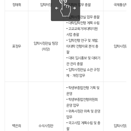
정재휘
입학처장
• 입학처 업무 총괄
국제통상학
• 입학사정관실 업무 총괄
• 대학입학전형 계획 수립
• 고교교육기여대학지원
사업 총괄
• 입학전형 연구 및 개발,
입학사정관실 팀장
표정우
타대학 전형자료 분석 총
입학사정관
(차장)
괄
• 대외 입시홍보 및 대외기
관 관리 총괄
• 입학사정관실 소관 규정
제ㆍ개정 업무
• 학생부종합전형 기획 및
운영
• 학생부종합전형위원회
운영 업무
• 위촉사정관 위촉 및 운영
업무
• 국고사업 계획수립 및 총
백은희
수석사정관
입학사정관
괄