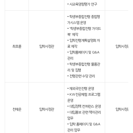
• 사교육영향평가 연구
• 학생부종합전형 종합평
가시스템 운영
• '학생부종합전형 가이드
북' 제작
• 입학전형계획설명회 자
최호륜
입학사정관
료 제작
입학사정관
• 입학홈페이지 및 Q&A
관리
• 학생부종합전형 물품관
리 및 집행
• 전형관련 수당 관리
• 재외국민전형 운영
• KW전공체험 프로그램
운영
• 대입정책 컨퍼런스 운영
천재운
입학사정관
입학사정관
• 대입홍보 관련 책자관리
업무
• 입학 홈페이지 및 Q&A
관리 업무