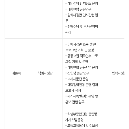
• 대입정책 컨퍼런스 운영
• 대학연합 공동연구
• 입학사정관 인사관련 업
무
• 전형수당 및 부서운영비
관리
• 입학사정관 교육·훈련
프로그램 기획 및 운영
• 중등교원 직무연수 프로
그램 기획 및 운영
• 대학연합 공동사업 운영
김륜희
책임사정관
• 신입생 종단 연구
입학사정관
• 교사자문단 운영
• 대학입학전형 운영 결과
보고서 작성
• 재직자특별전형 운영 및
홍보 관련 업무
• 학생부종합전형 종합평
가시스템 운영
• 고등교육통계 및 정보공