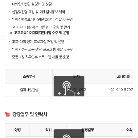
대학입학전형 설명회 및 상담
신입학전형 요강 및 매체입시홍보 제작
입학전형홍보대사(광운알리미) 선발 및 운영
고교교사 대상 홍보 네트워크 구축 및 관리
고교교육기여대학지원사업 수주 및 운영
고교-대학 연계 프로그램 개발 및 운영
입학사정관 교육·훈련 프로그램 개발 및 운영
중등교원 직무연수 프로그램 개발 및 운영
소속부서
위치
교내전화
입학사정관실
화도관 109호
02-940-5797~9
담당업무 및 연락처
성명
직위
담당업무
소속