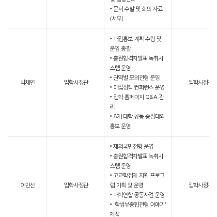
• 문서 수발 및 회의 자료
(서무)
• 대입홍보 계획 수립 및
운영 총괄
• 충원합격자발표 녹취시
스템 운영
• 권역별 모의전형 운영
박채연
입학사정관
입학사정관
• 대입정책 컨퍼런스 운영
• 입학 홈페이지 Q&A 관
리
• 8개 대학 공동 중점대외
홍보 운영
• 재외국민전형 운영
• 충원합격자발표 녹취시
스템 운영
• 고교학점제 지원 프로그
이민선
입학사정관
램 기획 및 운영
입학사정관
• 대학연합 공동사업 운영
• '학생부종합전형 이야기'
제작