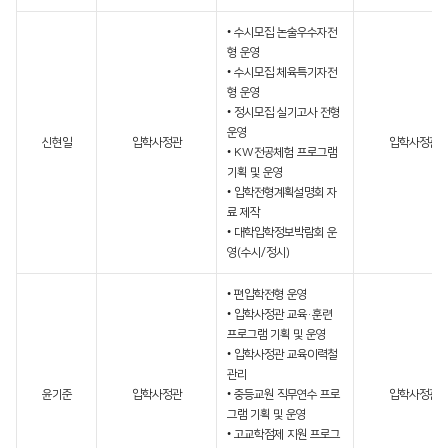
• 수시모집 논술우수자전
형 운영
• 수시모집 체육특기자전
형 운영
• 정시모집 실기고사 전형
운영
신현일
입학사정관
입학사정관
• KW전공체험 프로그램
기획 및 운영
• 입학전형계획설명회 자
료 제작
• 대학입학정보박람회 운
영(수시/정시)
• 편입학전형 운영
• 입학사정관 교육·훈련
프로그램 기획 및 운영
• 입학사정관 교육이력철
관리
윤기준
입학사정관
• 중등교원 직무연수 프로
입학사정관
그램 기획 및 운영
• 고교학점제 지원 프로그