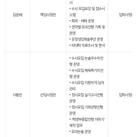
시
• 수시 모집요강 및 접수시
김윤배
책임사정관
스템
입학사정관
• 회피ㆍ배제 운영
• 권역별 모의전형 기획 및
운영
• 공정성강화솔루션 운영
• 타대학 자료조사 및 분석
• 수시모집 논술우수자전
형 운영
• 수시모집 체육특기자전
형 운영
• 수시모집 지원자격 심의
관리
이용찬
선임사정관
• 정시모집 실기고사전형
입학사정관
운영
• 정시모집 기회균형전형
운영
• '학생부종합전형 이야기'
제작 업무
• 모의논술 운영