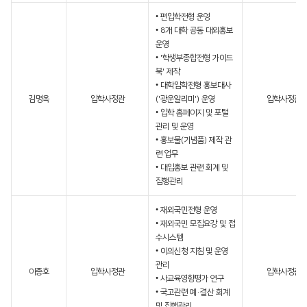
• 편입학전형 운영
• 8개 대학 공동 대외홍보
운영
• '학생부종합전형 가이드
북' 제작
• 대학입학전형 홍보대사
김명옥
입학사정관
('광운알리미') 운영
입학사정관
• 입학 홈페이지 및 포털
관리 및 운영
• 홍보물(기념품) 제작 관
련 업무
• 대입홍보 관련 회계 및
집행관리
• 재외국민전형 운영
• 재외국민 모집요강 및 접
수시스템
• 이의신청 지침 및 운영
관리
이종호
입학사정관
입학사정관
• 사교육영향평가 연구
• 국고관련 예·결산 회계
및 집행관리