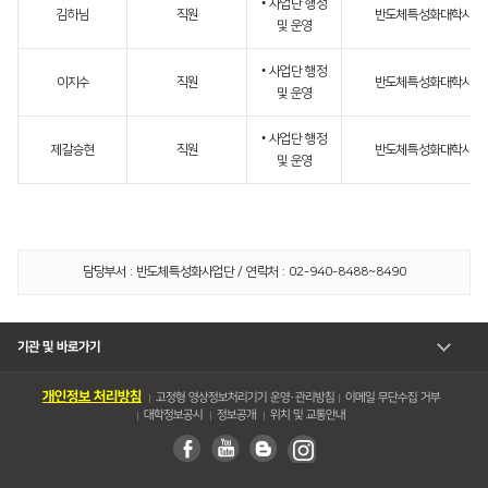
• 사업단 행정
김하님
직원
반도체특성화대학사업
및 운영
• 사업단 행정
이지수
직원
반도체특성화대학사업
및 운영
• 사업단 행정
제갈승현
직원
반도체특성화대학사업
및 운영
담당부서 : 반도체특성화사업단 / 연락처 : 02-940-8488~8490
기관 및 바로가기
개인정보 처리방침
고정형 영상정보처리기기 운영・관리방침
이메일 무단수집 거부
대학정보공시
정보공개
위치 및 교통안내