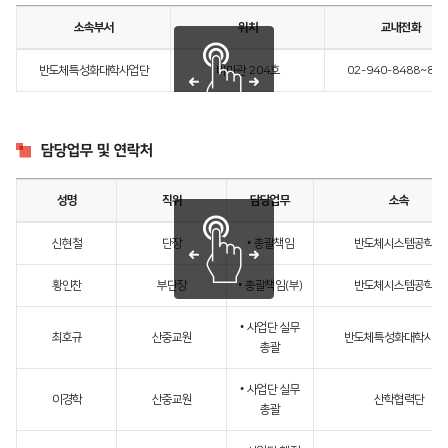
소속부서
위치
교내전화
반도체특성화대학사업단
비마관 204호
02-940-8488~84
담당업무 및 연락처
성명
직위
담당업무
소속
신현철
단장
• 총괄책임
반도체시스템공학부
황인찬
부단장
• 총괄책임(부)
반도체시스템공학부
• 사업단 실무
최호규
산중교원
반도체특성화대학사업
총괄
• 사업단 실무
이경학
산중교원
산학협력단
총괄