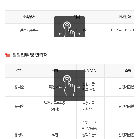
소속부서
위치
교내전화
발전기금본부
화도관 210호
02-940-8020~1
담당업무 및 연락처
성명
직위
담당업무
소속
발전기금
홍대순
특임교수
발전기금본부
업무 총괄
발전기금본부장
발전기금
류지호
발전기금본부
(과장)
기획 업무
발전기금/
예우/동문/
홍성도
직원
장학기금/
발전기금본부