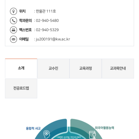
위치
: 한울관 111호
학과문의
: 02-940-5480
팩스번호
: 02-940-5329
이메일
:
ju200191@kw.ac.kr
소개
교수진
교육과정
교과목안내
전공로드맵
소
개