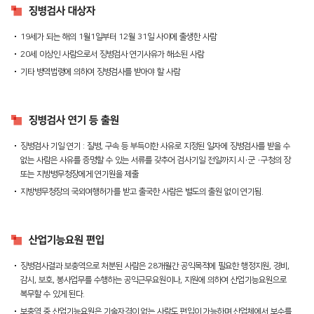
징병검사 대상자
19세가 되는 해의 1월1일부터 12월 31일 사이에 출생한 사람
20세 이상인 사람으로서 징병검사 연기사유가 해소된 사람
기타 병역법령에 의하여 징병검사를 받아야 할 사람
징병검사 연기 등 출원
징병검사 기일 연기 : 질병, 구속 등 부득이한 사유로 지정된 일자에 징병검사를 받을 수
없는 사람은 사유를 증명할 수 있는 서류를 갖추어 검사기일 전일까지 시∙군 ∙구청의 장
또는 지방병무청장에게 연기원을 제출
지방병무청장의 국외여행허가를 받고 출국한 사람은 별도의 출원 없이 연기됨.
산업기능요원 편입
징병검사결과 보충역으로 처분된 사람은 28개월간 공익목적에 필요한 행정지원, 경비,
감시, 보호, 봉사업무를 수행하는 공익근무요원이나, 지원에 의하여 산업기능요원으로
복무할 수 있게 된다.
보충역 중 산업기능요원은 기술자격이 없는 사람도 편입이 가능하며 산업체에서 보수를