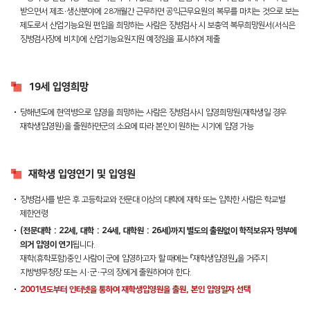
받으면서 제조∙생산분야에 28개월간 근무하면 공익근무요원의 복무를 마치는 것으로 보는
제도로서 산업기능요원 편입을 희망하는 사람은 징병검사 시 보충역 복무희망원서(서식은
징병검사장에 비치)에 산업기능요원지원 예정임을 표시하여 제출
19세 입영희망
당해년도에 현역병으로 입영을 희망하는 사람은 징병검사시 입영희망원(재학생일 경우
재학생입영원)을 출원하면군의 소요에 따라 본인이 원하는 시기에 입영 가능
재학생 입영연기 및 입영원
징병검사를 받은 후 고등학교와 전문대 이상의 대학에 재학 또는 입학한 사람은 학교별
제한연령
(전문대학 : 22세, 대학 : 24세, 대학원 : 26세)까지 별도의 출원없이 학적보유자 명부에
의거 입영이 연기
됩니다.
재학(휴학포함)중인 사람이 군에 입영하고자 할 때에는 『재학생입영원』을 거주지
지방병무청장 또는 시∙군∙구의 장에게 출원하여야 한다.
2001년도부터 인터넷을 통하여 재학생입영원을 출원, 본인 입영일자 선택