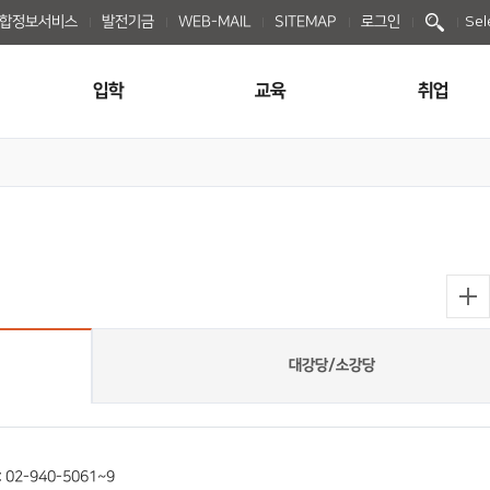
종합정보서비스
발전기금
WEB-MAIL
SITEMAP
로그인
Sel
입학
교육
취업
대강당/소강당
: 02-940-5061~9