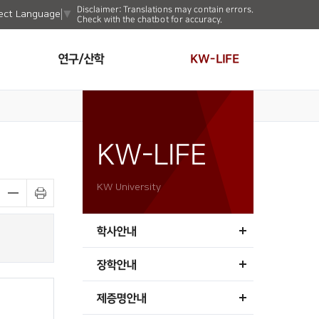
Disclaimer: Translations may contain errors.
ect Language
▼
Check with the chatbot for accuracy.
연구/산학
KW-LIFE
KW-LIFE
KW University
학사안내
장학안내
제증명안내