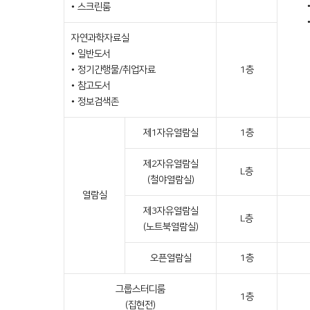
• 스크린룸
자연과학자료실
• 일반도서
• 정기간행물/취업자료
1층
• 참고도서
• 정보검색존
제1자유열람실
1층
제2자유열람실
L층
(철야열람실)
열람실
제3자유열람실
L층
(노트북열람실)
오픈열람실
1층
그룹스터디룸
1층
(집현전)