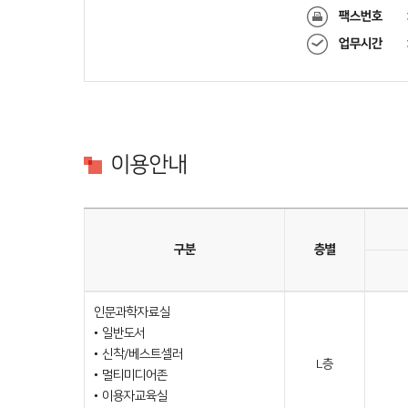
팩스번호
업무시간
이용안내
구분
층별
인문과학자료실
• 일반도서
• 신착/베스트셀러
L층
• 멀티미디어존
• 이용자교육실