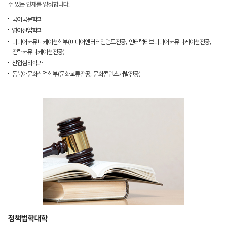
수 있는 인재를 양성합니다.
국어국문학과
영어산업학과
미디어커뮤니케이션학부(
미디어엔터테인먼트전공
,
인터랙티브미디어커뮤니케이션전공
,
전략커뮤니케이션전공
)
산업심리학과
동북아문화산업학부(
문화교류전공
,
문화콘텐츠개발전공
)
정책법학대학