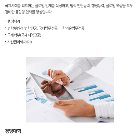
국제사회를 리드하는 글로벌 인재를 육성하고, 법적 판단능력, 행정능력, 글로벌 역량을 모두
겸비한 융합형 인재를 양성합니다.
행정학과
법학부(
일반법학전공
,
국제법무전공
,
과학기술법무전공
)
국제학부(
국제지역전공
)
자산관리학과(야)
경영대학