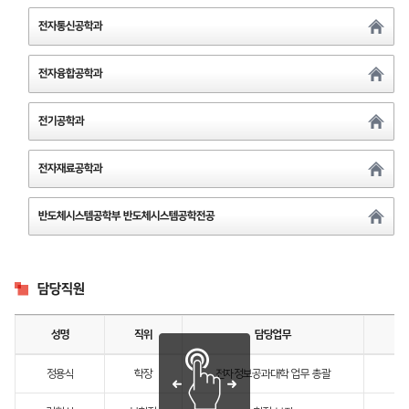
전자통신공학과
전자융합공학과
전기공학과
전자재료공학과
반도체시스템공학부 반도체시스템공학전공
담당직원
성명
직위
담당업무
정용식
학장
전자정보공과대학 업무 총괄
전