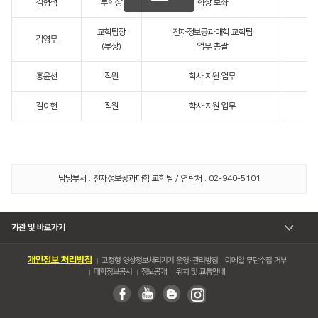
김형석
부학장
학장 보좌
교학팀장
전자정보공과대학 교학팀
김영무
(부장)
업무 총괄
홍윤선
직원
학사 지원 업무
김이현
직원
학사 지원 업무
담당부서 : 전자정보공과대학 교학팀 / 연락처 : 02-940-5101
기관 및 바로가기
개인정보 처리방침
고정형 영상정보처리기기 운영・관리방침
이메일 무단수집 거부
대학정보공시
정보공개
위치 및 교통안내