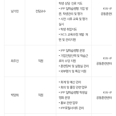
학생 상담·진로 지도
• IPP 일학습병행 기업 방
KW-IPP
남기민
전담교수
문, 학생관리 및 평가
공동훈련센
• 사전·사후 교육 및 평가
실시
• 학생 취업지도
• NCS 교육과정 개발·개
편 및 관리지원
• IPP 일학습병행 운영
• 기업전담인력 및 학습근
KW-IPP
최주진
직원
로자 수당 지원
공동훈련센터 운
• 훈련장비 및 실험실 관리
• 외부평가 및 특강 지원
• 회계 및 예산 관리
• 회의 및 출장 관련 업무
• IPP 일학습병행 학생설
KW-IPP
박양희
직원
명회 운영
공동훈련센터 운
• 홍보 관련 업무
• IPP포털사이트 관리