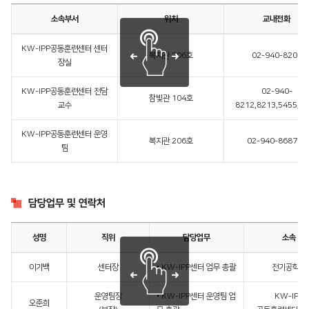
소속부서
위치
교내전화
KW-IPP공동훈련센터 센터
복지관 206호
02-940-8200
장실
KW-IPP공동훈련센터 전담
02-940-
참빛관 104호
교수
8212,8213,5455,5
KW-IPP공동훈련센터 운영
복지관 206호
02-940-8687~8
팀
담당업무 및 연락처
성명
직위
담당업무
소속
이기백
센터장
• KW-IPP센터 업무 총괄
전기공학과
운영팀장
• KW-IPP센터 운영팀 업
KW-IPP
오준희