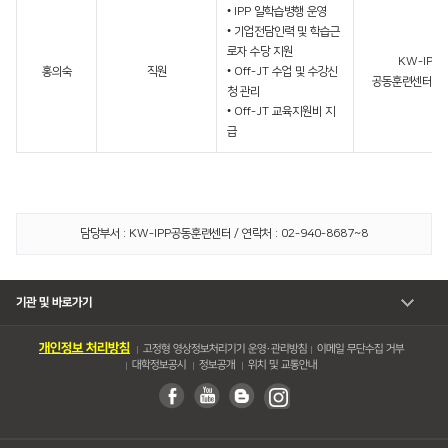
• IPP 일학습병행 운영
• 기업전담인력 및 학습근
로자 수당 지원
KW-IPP
홍의숙
직원
• Off-JT 수업 및 수강신
공동훈련센터 운
청 관리
• Off-JT 교육지원비 지
급
담당부서 : KW-IPP공동훈련센터 / 연락처 : 02-940-8687~8
기관 및 바로가기
개인정보 처리방침
고정형 영상정보처리기기 운영・관리방침
이메일 무단수집 거부
대학정보공시
정보공개
위치 및 교통안내