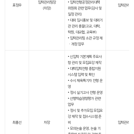
입학관리팀장
• 입학전형공정관리대책
표정우
입학관리팀
(차장)
위원회 관련 업무(감사 및
일정 관리)
• 대외 입시홍보 및 대외기
관 관리 총괄(고교, 대학,
학원, 대교협, 교육부)
• 입학관리팀 소관 규정 제
ㆍ개정 업무
• 신입학 기본계획 주요사
항 관리 및 모집요강 제작
• 대학입학전형 종합지원
시스템 입력 및 확인
• 수시 체육특기자 전형 운
영
• 정시 실기고사 전형 운영
• 선행학습영향평가 관련
업무
• 정시 및 추가모집 모집요
강 제작 및 접수시스템 준
최홍선
차장
비
입학관리팀
• 모의논술 운영, 논술 기