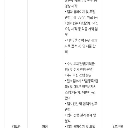
출문제 자료집 및 관련 동
영상 제작
• 입학 홈페이지 및 포털
관리 (배너/팝업, 자료 등)
• 원서접수 대행업체, 모집
요강 제작 등 각종 계약 업
무
• 대학입학전형 운영 결과
자료(문서고) 및 재물 관
리
• 수시 교과전형(지역균
형) 및 정시 전형 운영
• 추가모집 전형 운영
• 원서접수시스템(등록/환
불) 및 대입전형위반자시
스템(지원자, 위반자 등)
관리
• 입시전산 및 합격자발표
관리
• 입시 전형 결과 통계 및
분석
김도환
과장
• 입학 홈페이지 및 포털
입학관리팀