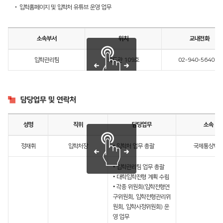
입학홈페이지 및 입학처 유튜브 운영 업무
소속부서
위치
교내전화
입학관리팀
화도관 109호
02-940-5640~3
담당업무 및 연락처
성명
직위
담당업무
소속
정재휘
입학처장
• 입학처 업무 총괄
국제통상학
• 입학관리팀 업무 총괄
• 대학입학전형 계획 수립
• 각종 위원회(입학전형연
구위원회, 입학전형관리위
원회, 입학사정위원회) 운
영 업무