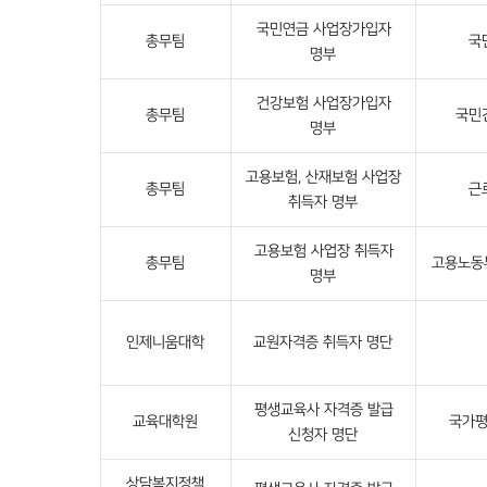
국민연금 사업장가입자
총무팀
국
명부
건강보험 사업장가입자
총무팀
국민
명부
고용보험, 산재보험 사업장
총무팀
근
취득자 명부
고용보험 사업장 취득자
총무팀
고용노동
명부
인제니움대학
교원자격증 취득자 명단
평생교육사 자격증 발급
교육대학원
국가
신청자 명단
상담복지정책