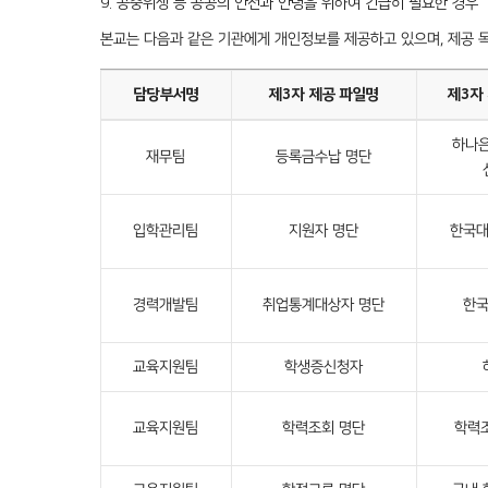
9. 공중위생 등 공공의 안전과 안녕을 위하여 긴급히 필요한 경우
본교는 다음과 같은 기관에게 개인정보를 제공하고 있으며, 제공 목
담당부서명
제3자 제공 파일명
제3자
하나은
재무팀
등록금수납 명단
입학관리팀
지원자 명단
한국
경력개발팀
취업통계대상자 명단
한
교육지원팀
학생증신청자
교육지원팀
학력조회 명단
학력