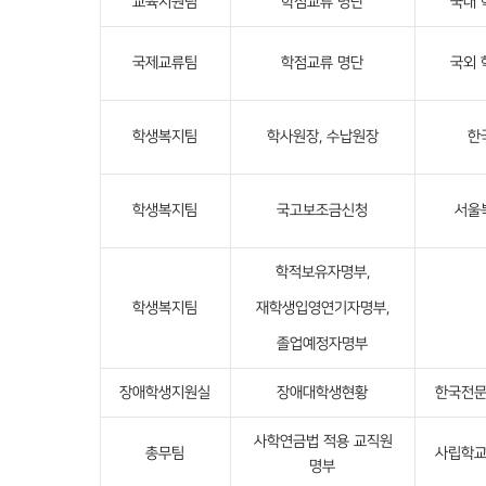
교육지원팀
학점교류 명단
국내 
국제교류팀
학점교류 명단
국외 
학생복지팀
학사원장, 수납원장
한
학생복지팀
국고보조금신청
서울
학적보유자명부,
학생복지팀
재학생입영연기자명부,
졸업예정자명부
장애학생지원실
장애대학생현황
한국전
사학연금법 적용 교직원
총무팀
사립학
명부