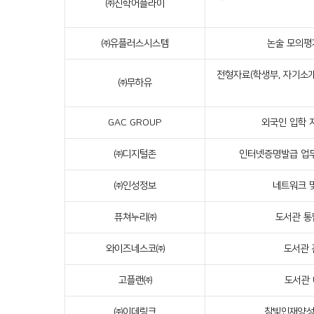
㈜진학어플라이
㈜유플러스시스템
논술 모의평
전형자료(학생부, 자기소개
㈜무하유
GAC GROUP
외국인 입학 
㈜디지털존
인터넷증명발급 업무
㈜인성정보
네트워크 
퓨쳐누리㈜
도서관 
와이즈네스코㈜
도서관
고플랜㈜
도서관
㈜이데링크
참빛인재양성