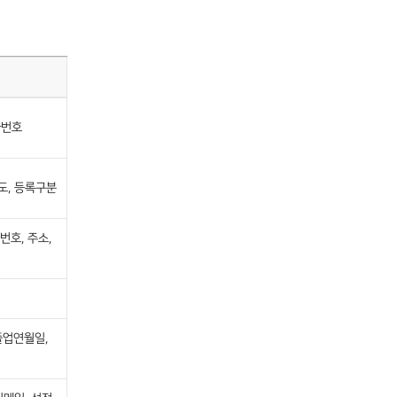
좌번호
도, 등록구분
번호, 주소,
졸업연월일,