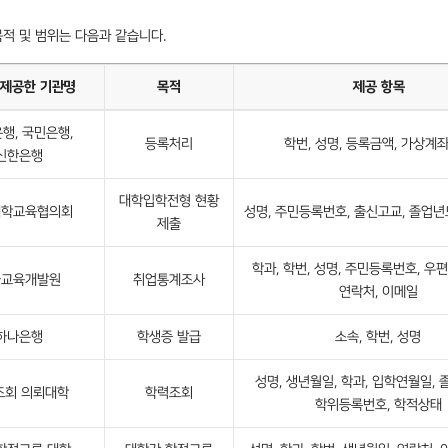
적 및 범위는 다음과 같습니다.
 제공한 기관명
목적
제공 항목
행, 국민은행,
등록처리
학번, 성명, 등록금액, 가상계
신한은행
대학입학전형 현황
대학교육협의회
성명, 주민등록번호, 출신고교, 졸업년
제출
학과, 학번, 성명, 주민등록번호, 우편
국교육개발원
취업통계조사
연락처, 이메일
하나은행
학생증 발급
소속, 학번, 성명
성명, 생년월일, 학과, 입학연월일, 
조회 의뢰대학
학력조회
학위등록번호, 학적상태