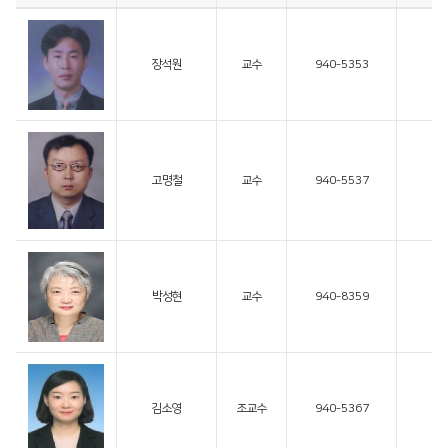
장석원
교수
940-5353
고명철
교수
940-5537
박성현
교수
940-8359
s
김소영
조교수
940-5367