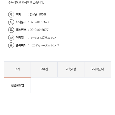
주목적으로 교육하고 있습니다.
위치
: 한울관 106호
학과문의
: 02-940-5340
팩스번호
: 02-940-5677
이메일
:
lawassist@kw.ac.kr
홈페이지
:
https://law.kw.ac.kr/
소개
교수진
교육과정
교과목안내
전공로드맵
전
공
로
드