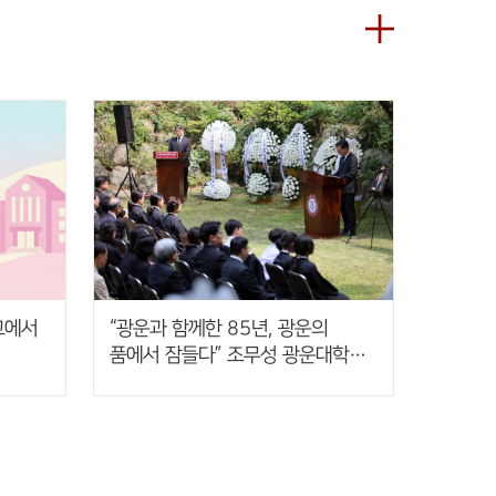
교에서
“광운과 함께한 85년, 광운의
품에서 잠들다” 조무성 광운대학교
초대총장 영결식 엄수