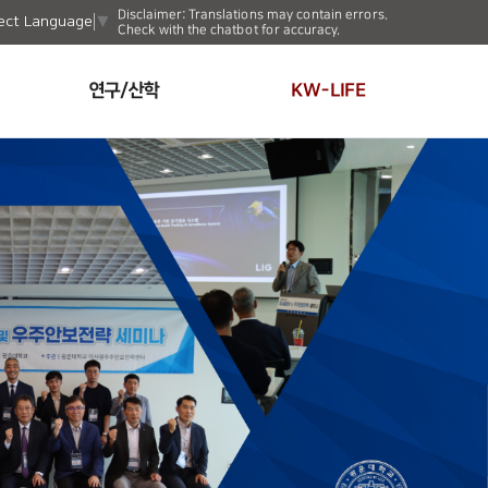
Disclaimer: Translations may contain errors.
ect Language
▼
Check with the chatbot for accuracy.
연구/산학
KW-LIFE