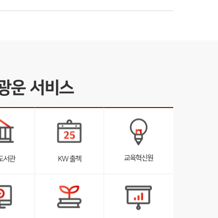
광운 서비스
서
브
리
스
트
교육혁신원
도서관
KW 출첵
펼
침
서
브
리
스
트