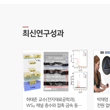
최신연구성과
하태준 교수(전자재료공학과), 
박재영 
WS₂ 채널 층수와 접촉 금속 동시 
전원 없