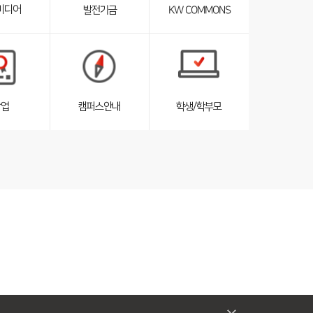
미디어
발전기금
KW COMMONS
펼
침
서
서
브
브
리
리
스
스
트
트
창업
캠퍼스안내
학생/학부모
펼
펼
침
침