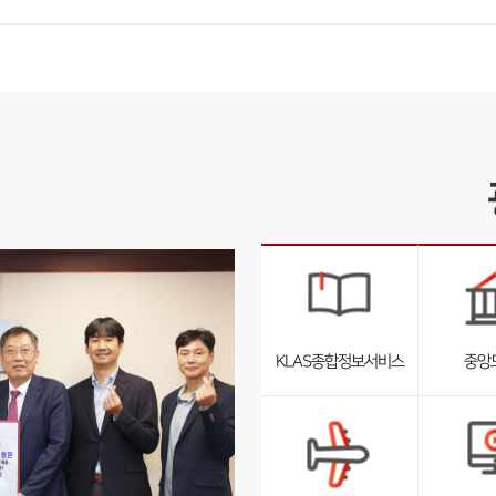
KLAS종합정보서비스
중앙
서
브
리
스
트