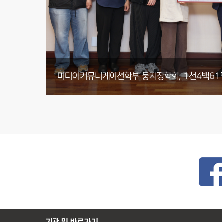
기부 내역 전체 보러가기
부동산법무학과 박사동문, 발전기금 4천2백12만
미디어커뮤니케이션학부 둥지장학회, 1천4백61
광운대학교 총동문회 발전기금 총 2천만원 기부
기관 및 바로가기