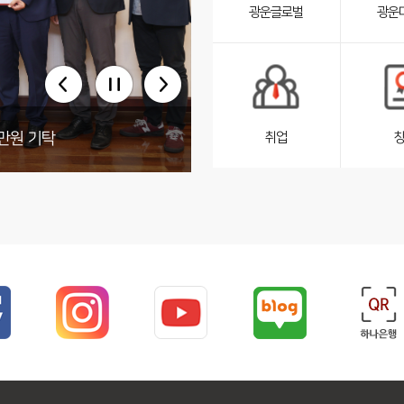
광운글로벌
광운
펼
침
서
브
리
스
트
취업
원 기부
만원 기탁
펼
침