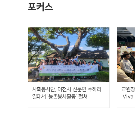
포커스
사회봉사단, 이천시 신둔면 수하리
교원창
일대서 ‘농촌봉사활동’ 펼쳐
‘Viva
기반 