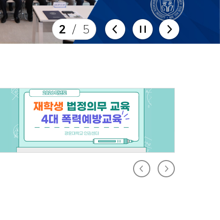
3
/
5