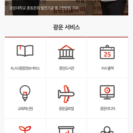
기부 내역 전체 보러가기
부동산법무학과 박사동문, 발전기금 4천2백12만원 기부
미디어커뮤니케이션학부 둥지장학회, 1천4백61만원 기탁
광운대학교 총동문회 발전기금 총 2천만원 기부
광운 서비스
KLAS종합정보서비스
중앙도서관
KW 출첵
서
서
서
브
브
브
리
리
리
스
스
스
트
트
트
펼
펼
펼
교육혁신원
광운글로벌
광운미디어
침
침
침
서
브
리