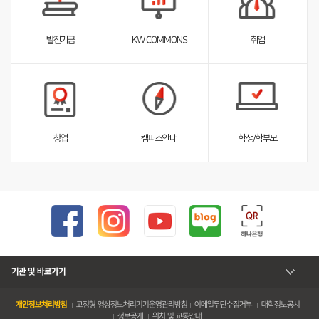
스
트
펼
취업
발전기금
KW COMMONS
침
서
서
브
브
리
리
스
스
트
트
펼
펼
창업
캠퍼스안내
학생/학부모
침
침
기관 및 바로가기
개인정보처리방침
고정형 영상정보처리기기운영관리방침
이메일무단수집거부
대학정보공시
정보공개
위치 및 교통안내