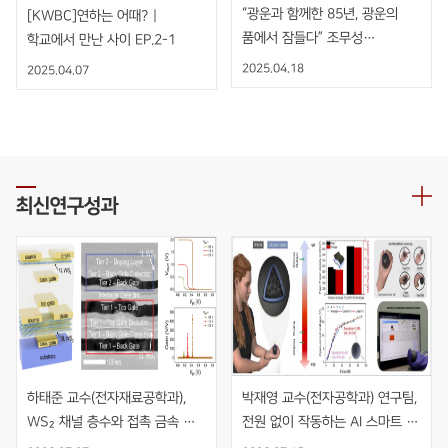
“광운과 함께한 85년, 광운의
[KWBC]연하는 어때? |
품에서 잠들다” 조무성
학교에서 만난 사이 EP.2-1
광운대학교 초대총장 영결식
2025.04.18
2025.04.07
엄수
최신연구성과
하태준 교수(전자재료공학과), 
박재영 교수(전자공학과) 연구팀, 
WS₂ 채널 층수와 접촉 금속 
전원 없이 작동하는 AI 스마트 
동시 최적화를 통한 초고이득 
재활볼 개발