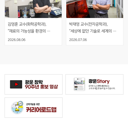
김영훈 교수(화학공학과), 
박재영 교수(전자공학과), 
“재료의 가능성을 환경의 
“세상에 없던 기술로 세계의 
해법으로, 기술의 시작과 끝을 
기준을 만들다”
2026.08.06
2026.07.06
보다”