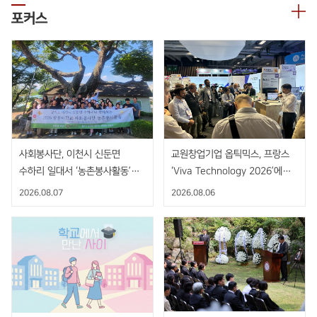
포커스
사회봉사단, 이천시 신둔면
교원창업기업 옵틱믹스, 프랑스
수하리 일대서 ‘농촌봉사활동’
‘Viva Technology 2026’에서
펼쳐
AI 기반 비접촉 핸드제스처 센서
2026.08.07
2026.08.06
공개