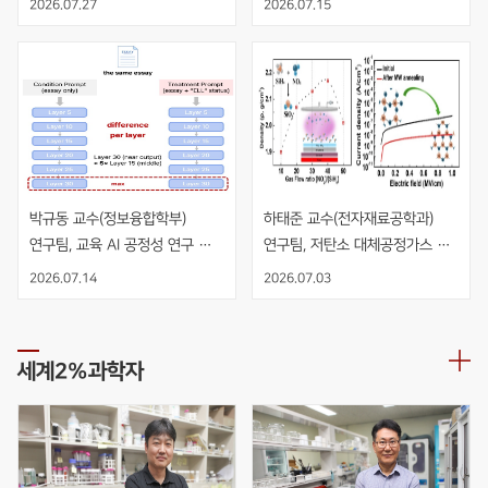
2026.07.27
2026.07.15
수직 적층 NMOS 인버터 개발
박규동 교수(정보융합학부) 
하태준 교수(전자재료공학과) 
연구팀, 교육 AI 공정성 연구 
연구팀, 저탄소 대체공정가스 
AIED 발표
NO2 기반 PECVD 공정을 
2026.07.14
2026.07.03
적용한 고품질 SiO2 절연막 개발
세계2%과학자