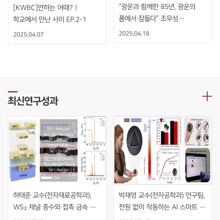
“광운과 함께한 85년, 광운의
[KWBC]연하는 어때? |
품에서 잠들다” 조무성
학교에서 만난 사이 EP.2-1
광운대학교 초대총장 영결식
2025.04.18
2025.04.07
엄수
최신연구성과
하태준 교수(전자재료공학과), 
박재영 교수(전자공학과) 연구팀, 
WS₂ 채널 층수와 접촉 금속 
전원 없이 작동하는 AI 스마트 
동시 최적화를 통한 초고이득 
재활볼 개발