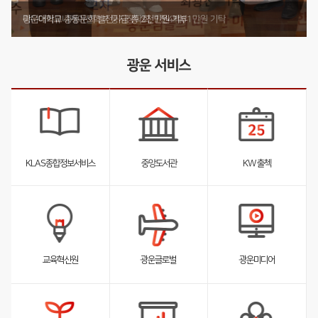
기부 내역 전체 보러가기
부동산법무학과 박사동문, 발전기금 4천2백12만원 기부
미디어커뮤니케이션학부 둥지장학회, 1천4백61만원 기탁
광운대학교 총동문회 발전기금 총 2천만원 기부
광운 서비스
KLAS종합정보서비스
중앙도서관
KW 출첵
서
서
서
브
브
브
리
리
리
스
스
스
트
트
트
펼
펼
펼
교육혁신원
광운글로벌
광운미디어
침
침
침
서
브
리