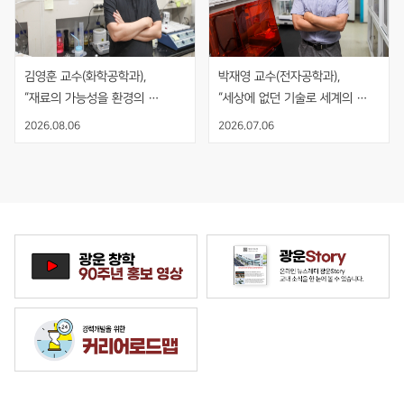
김영훈 교수(화학공학과), 
박재영 교수(전자공학과), 
“재료의 가능성을 환경의 
“세상에 없던 기술로 세계의 
해법으로, 기술의 시작과 끝을 
기준을 만들다”
2026.08.06
2026.07.06
보다”