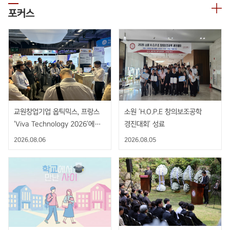
포커스
교원창업기업 옵틱믹스, 프랑스
소원 ‘H.O.P.E 창의보조공학
‘Viva Technology 2026’에서
경진대회’ 성료
AI 기반 비접촉 핸드제스처 센서
2026.08.06
2026.08.05
공개