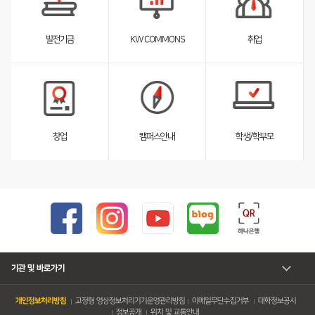
스
트
펼
취업
발전기금
KW COMMONS
침
서
서
브
브
리
리
스
스
트
트
펼
펼
창업
캠퍼스안내
학생/학부모
침
침
기관 및 바로가기
개인정보처리방침
고정형 영상정보처리기기운영관리방침
이메일무단수집거부
대학정보공시
정보공개
위치 및 교통안내