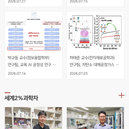
2026.07.27
2026.07.15
수직 적층 NMOS 인버터 개발
박규동 교수(정보융합학부) 
하태준 교수(전자재료공학과) 
연구팀, 교육 AI 공정성 연구 
연구팀, 저탄소 대체공정가스 
AIED 발표
NO2 기반 PECVD 공정을 
2026.07.14
2026.07.03
적용한 고품질 SiO2 절연막 개발
세계2%과학자