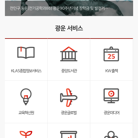
기부 내역 전체 보러가기
부동산법무학과 박사동문, 발전기금 4천2백12만원 기부
미디어커뮤니케이션학부 둥지장학회, 1천4백61만원 기탁
광운대학교 총동문회 발전기금 총 2천만원 기부
카카오페이, IT교육 지원사업에 3년간 3억 기부 실천!
문지영기부자 아이스하키부 발전기금 1천만원 기부
전인구 동문(전기공학과86) 광운90주년기념 장학금 및 발전기금 1억원 기부
광운 서비스
KLAS종합정보서비스
중앙도서관
KW 출첵
서
서
서
브
브
브
리
리
리
스
스
스
트
트
트
펼
펼
펼
교육혁신원
광운글로벌
광운미디어
침
침
침
서
브
리