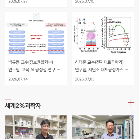
2026.07.27
2026.07.15
수직 적층 NMOS 인버터 개발
박규동 교수(정보융합학부) 
하태준 교수(전자재료공학과) 
연구팀, 교육 AI 공정성 연구 
연구팀, 저탄소 대체공정가스 
AIED 발표
NO2 기반 PECVD 공정을 
2026.07.14
2026.07.03
적용한 고품질 SiO2 절연막 개발
세계2%과학자