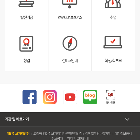
스
트
펼
취업
발전기금
KW COMMONS
침
서
서
브
브
리
리
스
스
트
트
펼
펼
창업
캠퍼스안내
학생/학부모
침
침
기관 및 바로가기
개인정보처리방침
고정형 영상정보처리기기운영관리방침
이메일무단수집거부
대학정보공시
정보공개
위치 및 교통안내