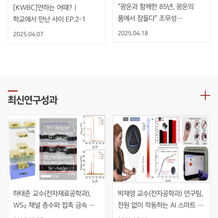
“광운과 함께한 85년, 광운의
[KWBC]연하는 어때? |
품에서 잠들다” 조무성
학교에서 만난 사이 EP.2-1
광운대학교 초대총장 영결식
2025.04.18
2025.04.07
엄수
최신연구성과
하태준 교수(전자재료공학과), 
박재영 교수(전자공학과) 연구팀, 
WS₂ 채널 층수와 접촉 금속 
전원 없이 작동하는 AI 스마트 
동시 최적화를 통한 초고이득 
재활볼 개발