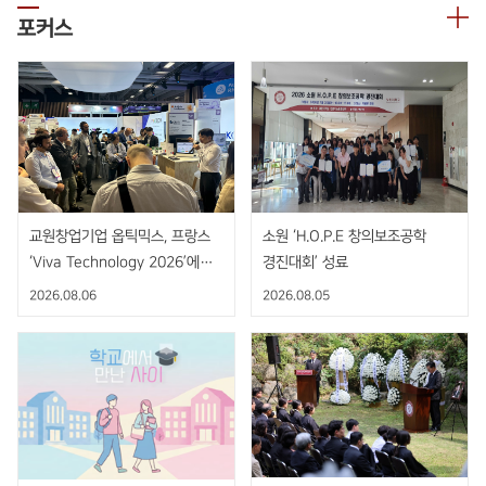
포커스
교원창업기업 옵틱믹스, 프랑스
소원 ‘H.O.P.E 창의보조공학
‘Viva Technology 2026’에서
경진대회’ 성료
AI 기반 비접촉 핸드제스처 센서
2026.08.06
2026.08.05
공개