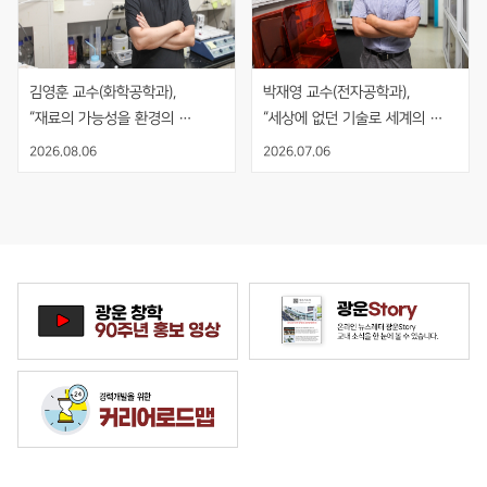
김영훈 교수(화학공학과), 
박재영 교수(전자공학과), 
“재료의 가능성을 환경의 
“세상에 없던 기술로 세계의 
해법으로, 기술의 시작과 끝을 
기준을 만들다”
2026.08.06
2026.07.06
보다”