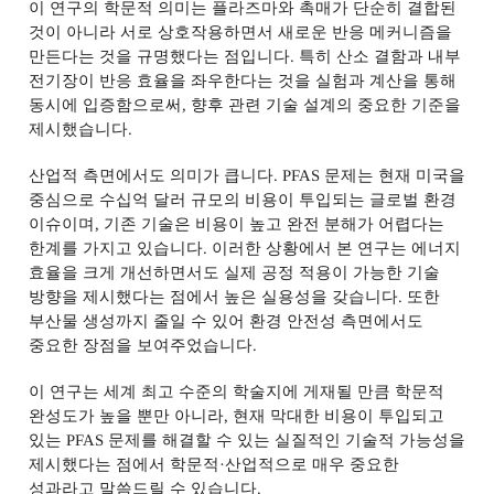
이 연구의 학문적 의미는 플라즈마와 촉매가 단순히 결합된
것이 아니라 서로 상호작용하면서 새로운 반응 메커니즘을
만든다는 것을 규명했다는 점입니다
.
특히 산소 결함과 내부
전기장이 반응 효율을 좌우한다는 것을 실험과 계산을 통해
동시에 입증함으로써
,
향후 관련 기술 설계의 중요한 기준을
제시했습니다
.
산업적 측면에서도 의미가 큽니다
. PFAS
문제는 현재 미국을
중심으로 수십억 달러 규모의 비용이 투입되는 글로벌 환경
이슈이며
,
기존 기술은 비용이 높고 완전 분해가 어렵다는
한계를 가지고 있습니다
.
이러한 상황에서 본 연구는 에너지
효율을 크게 개선하면서도 실제 공정 적용이 가능한 기술
방향을 제시했다는 점에서 높은 실용성을 갖습니다
.
또한
부산물 생성까지 줄일 수 있어 환경 안전성 측면에서도
중요한 장점을 보여주었습니다
.
이 연구는 세계 최고 수준의 학술지에 게재될 만큼 학문적
완성도가 높을 뿐만 아니라
,
현재 막대한 비용이 투입되고
있는
PFAS
문제를 해결할 수 있는 실질적인 기술적 가능성을
제시했다는 점에서 학문적
·
산업적으로 매우 중요한
성과라고 말씀드릴 수 있습니다
.