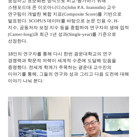
공정하고 표준화된 방식으로 비교
·
평가하기 위해
스탠포드대 존 이오아니디스
(John P.A. Ioannidis)
교수
연구팀이 개발한 복합 지표
(Composite Score)
를 기반으로
발표된다
. SCOPUS
데이터를 바탕으로 논문 인용 수
, H-
지수
,
공동저자 보정 지수 등을 종합하여 연구자의 생애 업적
(Career-long)
과 최근
1
년 성과
(Single-year)
를 기준으로
선정한다
.
18
인의 연구자를 통해 다시 한번 광운대학교의 연구
경쟁력과 학문적 저력이 세계적 수준에 도달해 있음을
증명했다
.
전세계 학계가 주목하는 광운대 교수진의
이야기를 통해
,
그들의 연구와 성과 그리고 다음 도전에 대해
이야기 나눠 본다.