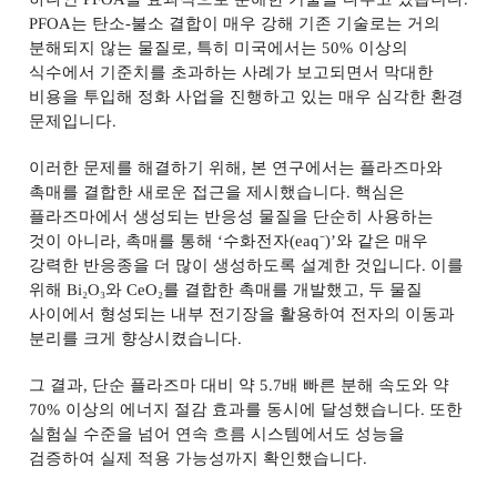
PFOA
는 탄소
-
불소 결합이 매우 강해 기존 기술로는 거의
분해되지 않는 물질로
,
특히 미국에서는
50%
이상의
식수에서 기준치를 초과하는 사례가 보고되면서 막대한
비용을 투입해 정화 사업을 진행하고 있는 매우 심각한 환경
문제입니다
.
이러한 문제를 해결하기 위해
,
본 연구에서는 플라즈마와
촉매를 결합한 새로운 접근을 제시했습니다
.
핵심은
플라즈마에서 생성되는 반응성 물질을 단순히 사용하는
것이 아니라
,
촉매를 통해
‘
수화전자
(eaq
⁻
)’
와 같은 매우
강력한 반응종을 더 많이 생성하도록 설계한 것입니다
.
이를
위해
Bi
₂
O
₃
와
CeO
₂
를 결합한 촉매를 개발했고
,
두 물질
사이에서 형성되는 내부 전기장을 활용하여 전자의 이동과
분리를 크게 향상시켰습니다
.
그 결과
,
단순 플라즈마 대비 약
5.7
배 빠른 분해 속도와 약
70%
이상의 에너지 절감 효과를 동시에 달성했습니다
.
또한
실험실 수준을 넘어 연속 흐름 시스템에서도 성능을
검증하여 실제 적용 가능성까지 확인했습니다
.