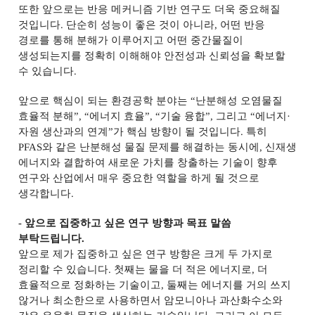
또한 앞으로는 반응 메커니즘 기반 연구도 더욱 중요해질
것입니다
.
단순히 성능이 좋은 것이 아니라
,
어떤 반응
경로를 통해 분해가 이루어지고 어떤 중간물질이
생성되는지를 정확히 이해해야 안전성과 신뢰성을 확보할
수 있습니다
.
앞으로 핵심이 되는 환경공학 분야는
“
난분해성 오염물질
효율적 분해
”, “
에너지 효율
”, “
기술 융합
”,
그리고
“
에너지
·
자원 생산과의 연계
”
가 핵심 방향이 될 것입니다
.
특히
PFAS
와 같은 난분해성 물질 문제를 해결하는 동시에
,
신재생
에너지와 결합하여 새로운 가치를 창출하는 기술이 향후
연구와 산업에서 매우 중요한 역할을 하게 될 것으로
생각합니다
.
-
앞으로 집중하고 싶은 연구 방향과 목표 말씀
부탁드립니다
.
앞으로 제가 집중하고 싶은 연구 방향은 크게 두 가지로
정리할 수 있습니다
.
첫째는 물을 더 적은 에너지로
,
더
효율적으로 정화하는 기술이고
,
둘째는 에너지를 거의 쓰지
않거나 최소한으로 사용하면서 암모니아나 과산화수소와