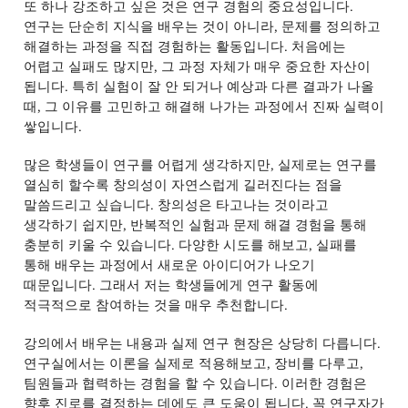
또 하나 강조하고 싶은 것은 연구 경험의 중요성입니다
.
연구는 단순히 지식을 배우는 것이 아니라
,
문제를 정의하고
해결하는 과정을 직접 경험하는 활동입니다
.
처음에는
어렵고 실패도 많지만
,
그 과정 자체가 매우 중요한 자산이
됩니다
.
특히 실험이 잘 안 되거나 예상과 다른 결과가 나올
때
,
그 이유를 고민하고 해결해 나가는 과정에서 진짜 실력이
쌓입니다
.
많은 학생들이 연구를 어렵게 생각하지만
,
실제로는 연구를
열심히 할수록 창의성이 자연스럽게 길러진다는 점을
말씀드리고 싶습니다
.
창의성은 타고나는 것이라고
생각하기 쉽지만
,
반복적인 실험과 문제 해결 경험을 통해
충분히 키울 수 있습니다
.
다양한 시도를 해보고
,
실패를
통해 배우는 과정에서 새로운 아이디어가 나오기
때문입니다
.
그래서 저는 학생들에게 연구 활동에
적극적으로 참여하는 것을 매우 추천합니다
.
강의에서 배우는 내용과 실제 연구 현장은 상당히 다릅니다
.
연구실에서는 이론을 실제로 적용해보고
,
장비를 다루고
,
팀원들과 협력하는 경험을 할 수 있습니다
.
이러한 경험은
향후 진로를 결정하는 데에도 큰 도움이 됩니다
.
꼭 연구자가