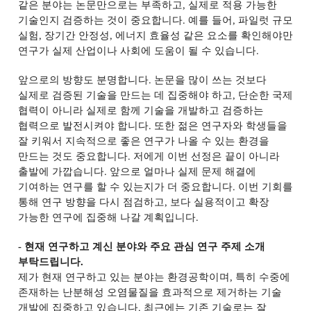
같은 분야는 논문만으로는 부족하고
,
실제로 적용 가능한
기술인지 검증하는 것이 중요합니다
.
예를 들어
,
파일럿 규모
실험
,
장기간 안정성
,
에너지 효율성 같은 요소를 확인해야만
연구가 실제 산업이나 사회에 도움이 될 수 있습니다
.
앞으로의 방향도 분명합니다
.
논문을 많이 쓰는 것보다
실제로 검증된 기술을 만드는 데 집중해야 하고
,
단순한 국제
협력이 아니라 실제로 함께 기술을 개발하고 검증하는
협력으로 발전시켜야 합니다
.
또한 젊은 연구자와 학생들을
잘 키워서 지속적으로 좋은 연구가 나올 수 있는 환경을
만드는 것도 중요합니다
.
저에게 이번 선정은 끝이 아니라
출발에 가깝습니다
.
앞으로 얼마나 실제 문제 해결에
기여하는 연구를 할 수 있는지가 더 중요합니다
.
이번 기회를
통해 연구 방향을 다시 점검하고
,
보다 실용적이고 확장
가능한 연구에 집중해 나갈 계획입니다
.
-
현재 연구하고 계신 분야와 주요 관심 연구 주제 소개
부탁드립니다
.
제가 현재 연구하고 있는 분야는 환경공학이며
,
특히 수중에
존재하는 난분해성 오염물질을 효과적으로 제거하는 기술
개발에 집중하고 있습니다
.
최근에는 기존 기술로는 잘