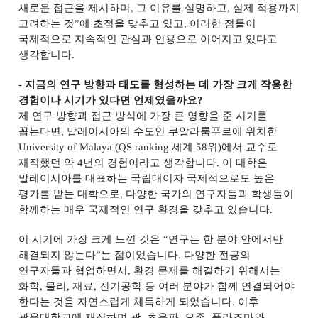
새로운 접근을 제시하며
,
그 이유를 설명하고
,
실제 적용까지
고려하는 것
”
에 초점을 맞추고 있고
,
이러한 점들이
국제적으로 지속적인 관심과 인용으로 이어지고 있다고
생각합니다
.
-
지금의 연구 방향과 태도를 형성하는 데 가장 크게 작용한
경험이나 시기가 있다면 언제였을까요
?
제 연구 방향과 접근 방식에 가장 큰 영향을 준 시기를
꼽는다면
,
말레이시아의 수도인 쿠알라룸푸르에 위치한
University of Malaya (QS ranking
세계
58
위
)
에서 교수로
재직했던 약
4
년의 경험이라고 생각합니다
.
이 대학은
말레이시아를 대표하는 국립대이자 국제적으로도 높은
평가를 받는 대학으로
,
다양한 국가의 연구자들과 학생들이
함께하는 매우 국제적인 연구 환경을 갖추고 있습니다
.
이 시기에 가장 크게 느낀 것은
“
연구는 한 분야 안에서만
해결되지 않는다
”
는 점이었습니다
.
다양한 전공의
연구자들과 협업하면서
,
환경 문제를 해결하기 위해서는
화학
,
물리
,
재료
,
전기공학 등 여러 분야가 함께 연결되어야
한다는 것을 자연스럽게 체득하게 되었습니다
.
이후
광운대학교에 재직하며 광
,
초음파
,
오존
,
플라즈마와