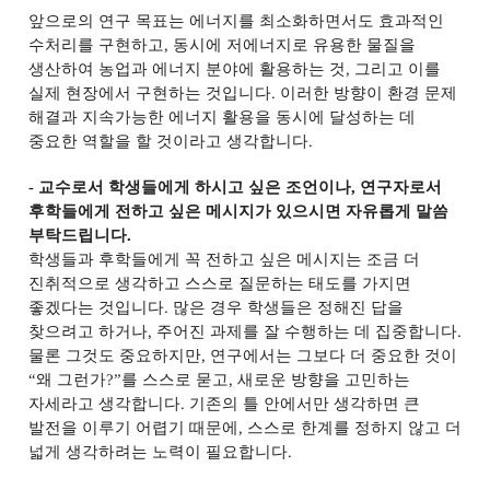
앞으로의 연구 목표는 에너지를 최소화하면서도 효과적인
수처리를 구현하고
,
동시에 저에너지로 유용한 물질을
생산하여 농업과 에너지 분야에 활용하는 것
,
그리고 이를
실제 현장에서 구현하는 것입니다
.
이러한 방향이 환경 문제
해결과 지속가능한 에너지 활용을 동시에 달성하는 데
중요한 역할을 할 것이라고 생각합니다
.
-
교수로서 학생들에게 하시고 싶은 조언이나
,
연구자로서
후학들에게 전하고 싶은 메시지가 있으시면 자유롭게 말씀
부탁드립니다
.
학생들과 후학들에게 꼭 전하고 싶은 메시지는 조금 더
진취적으로 생각하고 스스로 질문하는 태도를 가지면
좋겠다는 것입니다
.
많은 경우 학생들은 정해진 답을
찾으려고 하거나
,
주어진 과제를 잘 수행하는 데 집중합니다
.
물론 그것도 중요하지만
,
연구에서는 그보다 더 중요한 것이
“
왜 그런가
?”
를 스스로 묻고
,
새로운 방향을 고민하는
자세라고 생각합니다
.
기존의 틀 안에서만 생각하면 큰
발전을 이루기 어렵기 때문에
,
스스로 한계를 정하지 않고 더
넓게 생각하려는 노력이 필요합니다
.