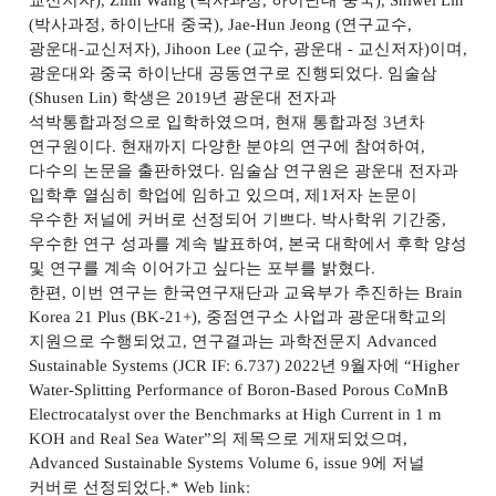
교신저자
), Zilin Wang (
박사과정
,
하이난대 중국
), Shiwei Lin
(
박사과정
,
하이난대 중국
), Jae-Hun Jeong (
연구교수
,
광운대
-
교신저자
), Jihoon Lee (
교수
,
광운대
-
교신저자
)
이며
,
광운대와 중국 하이난대 공동연구로 진행되었다
.
임술삼
(Shusen Lin)
학생은
2019
년 광운대 전자과
석박통합과정으로 입학하였으며
,
현재 통합과정
3
년차
연구원이다
.
현재까지 다양한 분야의 연구에 참여하여
,
다수의 논문을 출판하였다
.
임술삼 연구원은 광운대 전자과
입학후 열심히 학업에 임하고 있으며
,
제
1
저자 논문이
우수한 저널에 커버로 선정되어 기쁘다
.
박사학위 기간중
,
우수한 연구 성과를 계속 발표하여
,
본국 대학에서 후학 양성
및 연구를 계속 이어가고 싶다는 포부를 밝혔다
.
한편
,
이번 연구는 한국연구재단과 교육부가 추진하는
Brain
Korea 21 Plus (BK-21+),
중점연구소 사업과 광운대학교의
지원으로 수행되었고
,
연구결과는 과학전문지
Advanced
Sustainable Systems (JCR IF: 6.737) 2022
년
9
월자에
“Higher
Water-Splitting Performance of Boron-Based Porous CoMnB
Electrocatalyst over the Benchmarks at High Current in 1 m
KOH and Real Sea Water”
의 제목으로 게재되었으며
,
Advanced Sustainable Systems Volume 6, issue 9
에 저널
커버로 선정되었다
.* Web link: