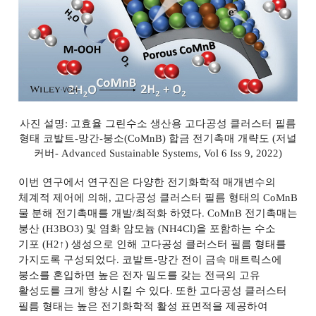
사진 설명
:
고효율 그린수소 생산용 고다공성 클러스터 필름
형태 코발트
-
망간
-
붕소
(CoMnB)
합금 전기촉매 개략도
(
저널
커버
- Advanced Sustainable Systems, Vol 6 Iss 9, 2022)
이번 연구에서 연구진은 다양한 전기화학적 매개변수의
체계적 제어에 의해
,
고다공성 클러스터 필름 형태의
CoMnB
물 분해 전기촉매를 개발
/
최적화 하였다
. CoMnB
전기촉매는
붕산
(H3BO3)
및 염화 암모늄
(NH4Cl)
을 포함하는 수소
기포
(H2
↑
)
생성으로 인해 고다공성 클러스터 필름 형태를
가지도록 구성되었다
.
코발트
-
망간 전이 금속 매트릭스에
붕소를 혼입하면 높은 전자 밀도를 갖는 전극의 고유
활성도를 크게 향상 시킬 수 있다
.
또한 고다공성 클러스터
필름 형태는 높은 전기화학적 활성 표면적을 제공하여