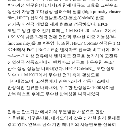
박사과정 연구원
(
제
1
저자
)
과 함께 대규모 고효율 그린수소
생산이 가능한 고다공성 클러스터 필름
(high porosity cluster
film, HPCF)
형태의 코발트
-
망간
-
붕소
(CoMnB)
합금
전기촉매 전극 개발을 세계 최초로 성공하였다
. HPCF
코발트
-
망간
-
붕소 전기 촉매는
1 M KOH 20 mA/cm-2
에서
1.59 V
의 낮은
2-
전극 전환 전압과 우수한 이중 기능성
(bi-
functionality)
을 보여주었다
.
또한
, HPCF CoMnB
전극은
1 M
KOH
에서
Pt/C || RuO2
표준 벤치마크 전극과 비교하여
, 800
mA/cm-2
이상 전류에서 벤치마크 전극을 능가하여 고전류
산업전극 작동조건에서 벤치마크 전극보다 우수한 수소
/
산소 생성 성능을 나타내었다
. HPCF CoMnB
는 또한 실제
해수
+ 1 M KOH
에서 우수한 전기 촉매 활성도를
나타내었으며
,
고전류에서 연속
72
시간 작동 테스에서
안정적인 전류를 나타내어
,
우수한 안정성과
1000
사이클
반복 테스트 후에도 우수한 반복성을 나타내었다
.
인류는 탄소기반 에너지의 무분별한 사용으로 인한
기후변화
,
지구온난화
,
대기오염과 같은 심각한 환경 문제를
겪고 있다
.
앞으로 탄소 기반 에너지의 사용빈도를 신속히