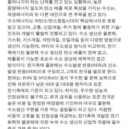
줄여나가야 하는 난제를 안고 있는 상황에서
,
높은
중량에너지 밀도와 탄소 배출 제로 특성을 가지는 수소는
,
재생에너지의 또 다른 대안으로 큰 주목을 받고 있다
.
수소에너지는 저탄소
/
탄소중립시대의 핵심에너지로 호평
받고 있으며
,
교통
,
산업개발
,
주거 등에 활용하기 위한 기술
/
인프라 개발이 활발히 진행되고 있다
.
수소 생산은 물분해
,
가스화
,
가스개질
,
석탄개질
,
오일개질 등의 다양한 방법으로
생산이 가능한데
,
여타의 수소생성 방식과 비교하여
,
전기
촉매기반 물분해 수소 생산은 탄소 배출이 전혀 없고
,
재활용이 가능한 초순수 수소 생성에 매력적인 접근
방식이다
.
전기촉매 물분해는 수소발생 반응
(HER)
과 산소
발생 반응
(OER)
으로 구성되고
, 2
개의 전극을 필요로 한다
.
현재는
, Pt/Pd
및
IrO2/RuO2
등이 우수한 물 분해 능력으로
인해 과전위가 낮은
HER
및
OER
용 벤치마크 표준
전기촉매의 기준이 되고 있다
.
하지만
,
우수한 성능과
안정성에도 불구하고
,
희귀 금속을 사용하는 표준 전극은
높은 비용 및 한정된 매장량에 기인하여 대규모 물분해
수소생산 구현을 가로 막는 걸림돌이 되고 있다
.
저렴한
비용의 고효율 및 안정성을 제공하는 전기촉매 개발은 전기
화학적 물분해에 의한 녹색 수소 생산의 산업적 적용에 필수
주요 과제 중 하나이다
.