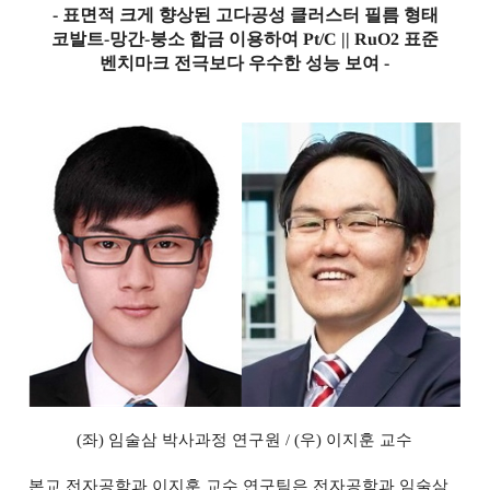
-
표면적 크게 향상된 고다공성 클러스터 필름 형태
코발트
-
망간
-
붕소 합금 이용하여
Pt/C || RuO2
표준
벤치마크 전극보다 우수한 성능 보여
-
(
좌
)
임술삼 박사과정 연구원
/ (
우
)
이지훈 교수
본교 전자공학과 이지훈 교수 연구팀은 전자공학과 임술삼