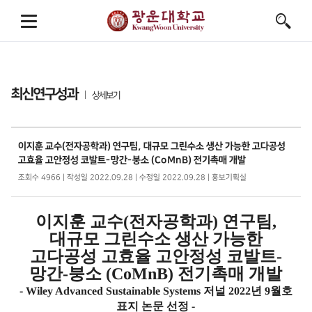
최신연구성과
상세보기
이지훈 교수(전자공학과) 연구팀, 대규모 그린수소 생산 가능한 고다공성
고효율 고안정성 코발트-망간-붕소 (CoMnB) 전기촉매 개발
조회수 4966 | 작성일 2022.09.28 | 수정일 2022.09.28 | 홍보기획실
이지훈 교수
(
전자공학과
)
연구팀
,
대규모 그린수소 생산 가능한
고다공성 고효율 고안정성 코발트
-
망간
-
붕소
(CoMnB)
전기촉매 개발
- Wiley Advanced Sustainable Systems
저널
2022
년
9
월호
표지 논문 선정
-