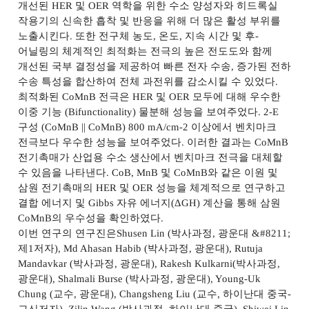
개선된
HER
및
OER
역학을 위한 수소 양성자와 히드록실
작용기의 신속한 흡착 및 반응을 위해 더 많은 활성 부위를
노출시킨다
.
또한 전구체 농도
,
온도
,
지속 시간 및 후
-
어닐링의 체계적인 최적화는 전극의 높은 전도도와 함께
개선된 국부 결정성을 제공하여 빠른 전자 수송
,
증가된 전하
수송 특성을 합산하여 전체 과전위를 감소시킬 수 있었다
.
최적화된
CoMnB
전극은
HER
및
OER
모두에 대해 우수한
이중 기능
(Bifunctionality)
물분해 성능을 보여주었다
. 2-E
구성
(CoMnB || CoMnB) 800 mA/cm-2
이상에서 벤치마크
전극보다 우수한 성능을 보여주었다
.
이러한 결과는
CoMnB
전기촉매가 산업용 수소 생산에서 벤치마크 전극을 대체할
수 있음을 나타낸다
. CoB, MnB
및
CoMnB
와 같은 이원 및
삼원 전기촉매의
HER
및
OER
성능을 체계적으로 연구하고
결합 에너지 및
Gibbs
자유 에너지
(
Δ
GH)
계산을 통해 삼원
CoMnB
의 우수성을 확인하였다
.
이번 연구의 연구진은
Shusen Lin (
박사과정
,
광운대
&#8211;
제
1
저자
), Md Ahasan Habib (
박사과정
,
광운대
), Rutuja
Mandavkar (
박사과정
,
광운대
), Rakesh Kulkarni(
박사과정
,
광운대
), Shalmali Burse (
박사과정
,
광운대
), Young-Uk
Chung (
교수
,
광운대
), Changsheng Liu (
교수
,
하이난대 중국
-