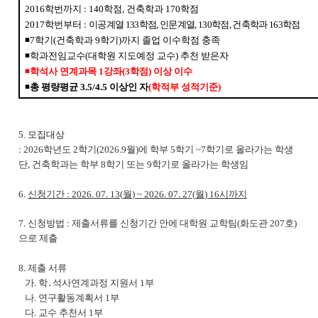
2016
학번까지
: 140
학점
,
건축학과
170
학점
2017
학번부터
:
이공계열
133
학점
,
인문계열
, 130
학점
,
건축학과
163
학점
◾
7
학기
(
건축학과
9
학기
)
까지 졸업 이수학점 충족
◾
학과전임교수
(
대학원 지도예정 교수
)
추천 받은자
◾
학석사 연계과목
1
강좌
(3
학점
)
이상 이수
◾
총 평량평균
3.5/4.5
이상인 자
(
학적부 성적기준
)
5.
모집대상
: 2026
학년도 2
학기
(2026.9
월
)
에 학부 5
학기 ~
7
학기로 올라가는 학생
단
,
건축학과는 학부
8
학기 또는
9
학기로 올라가는 학생임
6.
신청기간
: 2026. 07. 13(
월
) ~ 2026. 07. 27(
월
) 16
시까지
7.
신청방법
:
제출서류를 신청기간 안에 대학원 교학팀
(
화도관
207
호
)
으로 제출
8.
제출 서류
가
.
학
․
석사연계과정 지원서
1
부
나
.
연구활동계획서
1
부
다
.
교수 추천서
1
부