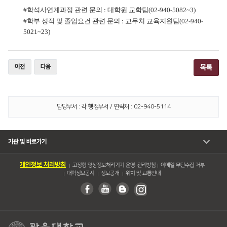
#
학석사연계과정 관련 문의
:
대학원 교학팀
(02-940-5082~3)
#
학부 성적 및 졸업요건 관련 문의
:
교무처 교육지원팀
(02-940-
5021~23)
이전
다음
목록
담당부서 : 각 행정부서 / 연락처 : 02-940-5114
기관 및 바로가기
개인정보 처리방침
고정형 영상정보처리기기 운영・관리방침
이메일 무단수집 거부
대학정보공시
정보공개
위치 및 교통안내