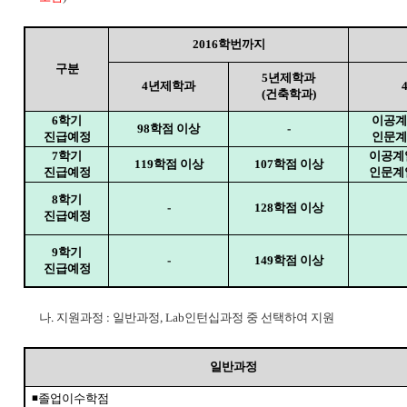
2016
학번까지
구분
5
년제학과
4
년제학과
(
건축학과
)
6
학기
이공
98
학점 이상
-
진급예정
인문
7
학기
이공계
119
학점 이상
107
학점 이상
진급예정
인문계
8
학기
-
128
학점 이상
진급예정
9
학기
-
149
학점 이상
진급예정
나
.
지원과정
:
일반과정
, Lab
인턴십과정 중 선택하여 지원
일반과정
◾
졸업이수학점