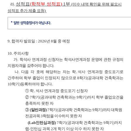
성적표
(
학적부 성적표
)
1
부
라
.
(이수 내역 확인을 위해 필요시
성적표 추가 제출 요청)
* 일반 성적증명서가 아닙니다.
9.
합격자 발표일
: 2026
년 8
월 중 예정
10.
주의사항
가
.
학석사 연계과정 신청자는 학석사연계과정 운영에 관한 규정의
지원자격을 갖추어야 합니다
.
나
.
다음 각 호에 해당하는 자는 학
․
석사 연계과정 중도포기로
간주하여 학부 졸업이 인정되지 않으므로
8
학기
(
공과대학 건축학과는
10
학기
)
등
록하여야 합니다
.
①
학
․
석사 연계과정 중도포기 신청자
②
7
학기
(
공과대학 건축학과는
9
학기
)
까지 학부 졸업요건을
충족하지 못한 자
③
(
일반과정
)
7
학기
(
공과대학 건축학과는
9
학기
)
까지 대학원
전공과목
3
학점을 이수하지 못한 자
(Lab
인턴십과정
)
7
학기
(
공과대학 건축학과는
9
학기
)
까지
랩
-
인턴십 과목
2
개 학기 이상 이수 하지 못한 자