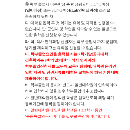
④
학부 졸업시 이수학점 총 평점평균이
3.5/4.5
이상
(
일반과정
)
또는
3.0/4.5
이상
(Lab
인턴십과정
)
조건을
충족하지 못한 자
다
.
대학원 입학 후 첫 학기는 휴학 및 자퇴를 신청할 수
없습니다
.
단
,
군입대 및 학업을 지속할 수 없는 질병으로
인한 휴학은 신청할 수 있습니다
.
라
.
학
․
석사 연계과정 선발자는 학부 졸업시 까지 군입대
,
병가를 제외하고는 휴학을 신청할 수 없습니다
.
마
.
학부졸업요건을 충족한 자는
7
학기말
(
공과대학
건축학과는
9
학기말
)
에 학
・
석사 연계과정
학부졸업신청서를 교무처 교육지원팀에
,
대학원 온라인
입학 지원 및 관련서류를 대학원 교학팀에 해당 기한 내에
제출하여야 합니다
.
바
.
학부졸업과 동시에 반드시 일반대학원에 입학하여야
하며 입학하지 않을 경우 학부졸업이 취소됩니다
.
사
.
일반대학원에 입학한 학생은 입학년도의 해당 학기
등록기간에 등록을 필하여야 합니다
.
아
.
일반대학원에 입학한 학생은
1,2,3
학기 동안
‘
논문특별연구세미나
’
를 필수로 수강하여야 합니다
.