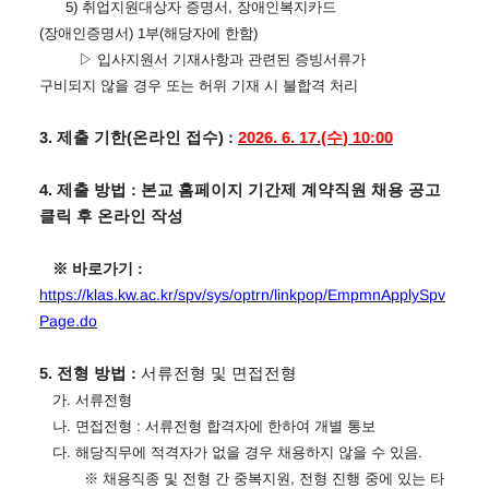
5)
취업지원대상자 증명서
,
장애인복지카드
(
장애인증명서
) 1
부
(
해당자에 한함
)
▷
입사지원서 기재사항과 관련된 증빙서류가
구비되지 않을 경우 또는 허위 기재 시 불합격 처리
3.
제출 기한
(
온라인 접수
) :
2026. 6. 17.(수
) 10:00
4.
제출 방법
:
본교 홈페이지 기간제 계약직원 채용 공고
클릭 후 온라인 작성
※
바로가기
:
https://klas.kw.ac.kr/spv/sys/optrn/linkpop/EmpmnApplySpv
Page.do
5.
전형 방법
:
서류전형 및 면접전형
가
.
서류전형
나
.
면접전형
:
서류전형 합격자에 한하여 개별 통보
다
.
해당직무에 적격자가 없을 경우 채용하지 않을 수 있음
.
※
채용직종 및 전형 간 중복지원
,
전형 진행 중에 있는 타