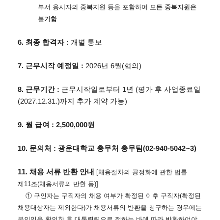
부서 응시자의 중복지원 등을 포함하여
모든 중복지원은
불가함
6.
최종 합격자
:
개별 통보
7.
근무시작 예정일
:
2026
년 6
월
(
협의
)
8.
근무기간
:
근무시작일로부터
1
년 (평가 후 사업종료일
(2027.12.31.)까지 추가 계약 가능)
9.
월 급여
: 2,500,000
원
10.
문의처
:
광운대학교 총무처 총무팀
(02-940-5042~3)
11.
채용 서류 반환 안내
[
채용절차의 공정화에 관한 법률
제
11
조
(
채용서류의 반환 등
)]
①
구인자는 구직자의 채용 여부가 확정된 이후 구직자
(
확정된
채용대상자는 제외한다
)
가
채용서류의 반환을 청구하는 경우에는
본인임을 확인한 후 대통령령으로 정하는 바에 따라 반환하여야