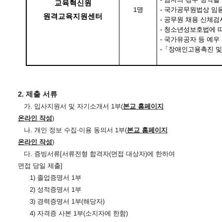
교육혁신원
1명
-
국가공무원법상 임용
원격교육지원센터
-
공무원 채용 신체검
-
청소년성보호법에 따
-
국가유공자 등 예우 
-
「
장애인고용촉진 및
2.
제출 서류
가
.
입사지원서 및 자기소개서
1
부
(
본교 홈페이지
온라인 작성
)
나
.
개인 정보 수집
·
이용 동의서
1
부
(
본교 홈페이지
온라인 작성
)
다
.
증빙서류
[
서류전형 합격자
(
면접 대상자
)
에 한하여
면접 당일 제출
]
1)
졸업증명서
1
부
2)
성적증명서
1
부
3)
경력증명서
1
부
(
해당자
)
4)
자격증 사본
1
부
(
소지자에 한함
)