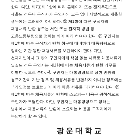
한다
.
다만
,
제
7
조제
1
항에 따라 홈페이지 또는 전자우편으로
제출된 경우나
구직자가 구인자의 요구 없이 자발적으로 제출한
경우에는 그러하지 아니하다
.
②
제
1
항에 따른 구직자의
채용서류 반환 청구는 서면 또는 전자적 방법 등
고용노동부령으로 정하는
바에 따라 하여야 한다
.
③
구인자는
제
1
항에 따른 구직자의 반환 청구에 대비하여 대통령령
으로
정하는 기간 동안 채용서류를 보관하여야 한다
.
다만
,
천재지변이나 그 밖에 구인자에
게 책임 없는 사유로 채용서류가
멸실된 경우 구인자는 제
1
항에 따른 채용서류의 반환 의무를
이행한 것으로 본다
.
④
구인자는 대통령령으로 정한 반환의
청구기간이 지난 경우 및
채용서류를 반환하지 아니한 경우에는
「
개인정보 보호법
」
에 따라 채용 서류를 파기하여야 한다
.
⑤
제
1
항에 따른 채용서류의 반환에 소요되는 비용은 원칙적으로
구인자가 부담한다
.
다만
,
구인자는 대통령령으로 정하는
범위에서 채용서류의 반환에 소요되는 비용을 구직자에게
부담하게 할 수 있다
.
광 운 대 학 교