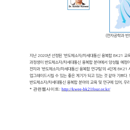
(
전자공학과 반
지난
2020
년 선정된
‘
반도체소자
/
차세대통신 융복합
BK21
교
과정생이 반도체소자
/
차세대통신 융복합 분야에서 양성될 예정
전자과
‘
반도체소자
/
차세대통신 융복합 연구팀
’
의
4
단계
BK21
업그레이드시킬 수 있는 좋은 계기가 되고 있는 것 같아 기쁘다
.
반도체소자
/
차세대통신 융복합 분야의 교육 및 연구에 있어
,
우리
*
관련웹사이트
:
http://kwee-bk21four.or.kr/