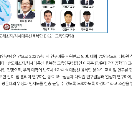
도체소자
/
차세대통신융복합
BK21
교육연구팀
)
육연구팀
’
은 앞으로
2027
년까지 연구비를 지원받고 되며
,
대략
70
명정도의 대학원 
이다
. ‘
반도체소자
/
차세대통신 융복합 교육연구팀장인 이지훈
(
광운대 전자공학과
)
교
사업 진행으로
,
우리 대학의 반도체소자
/
차세대통신 융복합 분야의 교육 및 연구를 
또한 같이 땀 흘리며 연구하는 동료 교수님들과 대학원 연구원들과 열심히 연구하여
,
 광운대의 위상과 인지도를 한층 높일 수 있도록 노력하도록 하겠다
.”
라고 소감을 