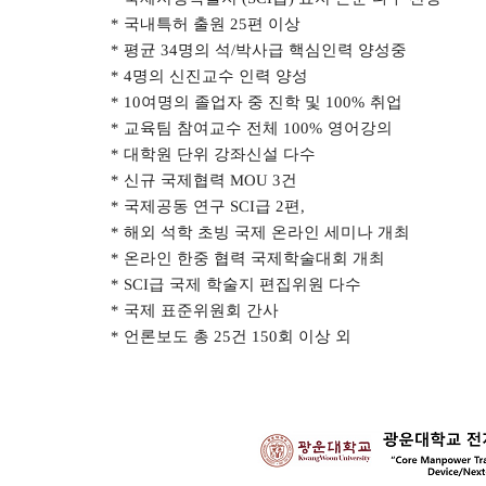
*
국내특허 출원
25
편 이상
*
평균
34
명의 석
/
박사급 핵심인력 양성중
* 4
명의 신진교수 인력 양성
* 10
여명의 졸업자 중 진학 및
100%
취업
*
교육팀 참여교수 전체
100%
영어강의
*
대학원 단위 강좌신설 다수
*
신규 국제협력
MOU 3
건
*
국제공동 연구
SCI
급
2
편
,
*
해외 석학 초빙 국제 온라인 세미나 개최
*
온라인 한중 협력 국제학술대회 개최
* SCI
급 국제 학술지 편집위원 다수
*
국제 표준위원회 간사
*
언론보도 총
25
건
150
회 이상 외