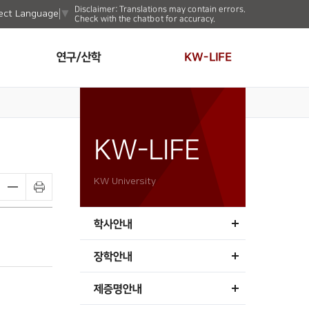
Disclaimer: Translations may contain errors.
ect Language
▼
Check with the chatbot for accuracy.
연구/산학
KW-LIFE
KW-LIFE
KW University
학사안내
장학안내
제증명안내