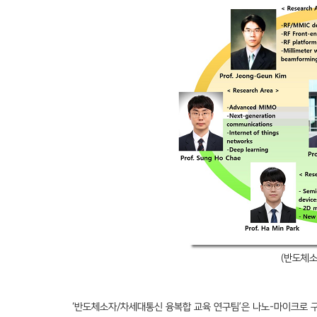
(
반도체
‘
반도체소자
/
차세대통신 융복합 교육 연구팀
’
은 나노
-
마이크로 