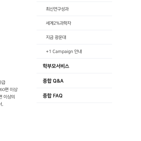
최신연구성과
세계2%과학자
지금 광운대
+1 Campaign 안내
학부모서비스
종합 Q&A
사급
 60
편 이상
종합 FAQ
편 이상의
서
,