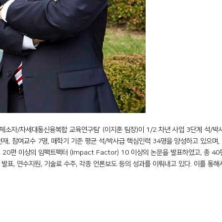
체소자
/
차세대통신융복합 교육연구팀
’ (
이지훈 팀장
)
이
1/2
차년 사업
3
단계 석
/
박
현재
,
참여교수
7
명
,
매학기 기준 평균 석
/
박사급 핵심인력
34
명을 양성하고 있으며
,
, 20
편 이상의 임팩트팩터
(Impact Factor) 10
이상의 논문을 발표하였고
,
총
40
 발표
,
연수지원
,
기술료 수주
,
각종 언론보도 등의 성과를 이뤄내고 있다
.
이를 통해