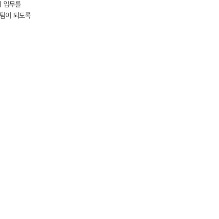
의 임무를
육팀이 되도록