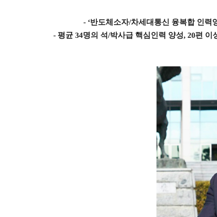
- ‘
반도체소자
/
차세대통신 융복합 인력
-
평균
34
명의 석
/
박사급 핵심인력 양성
, 20
편 이