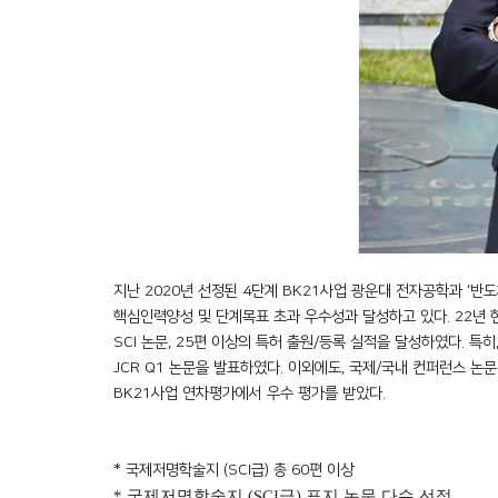
지난
2020
년 선정된
4
단계
BK21
사업 광운대 전자공학과
‘
반도
핵심인력양성 및 단계목표 초과 우수성과 달성하고 있다
. 22
년 
SCI
논문
, 25
편 이상의 특허 출원
/
등록 실적을 달성하였다
.
특히
JCR Q1
논문을 발표하였다
.
이외에도
,
국제
/
국내 컨퍼런스 논문
BK21
사업 연차평가에서 우수 평가를 받았다
.
*
국제저명학술지
(SCI
급
)
총
60
편 이상
*
국제저명학술지
(SCI
급
)
표지 논문 다수 선정