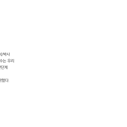
석
/
박사
수는 우리
한단계
밝혔다
.