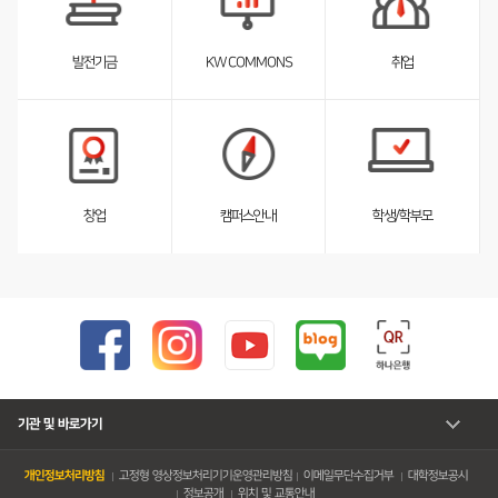
스
트
펼
취업
발전기금
KW COMMONS
침
서
서
브
브
리
리
스
스
트
트
펼
펼
창업
캠퍼스안내
학생/학부모
침
침
기관 및 바로가기
개인정보처리방침
고정형 영상정보처리기기운영관리방침
이메일무단수집거부
대학정보공시
정보공개
위치 및 교통안내