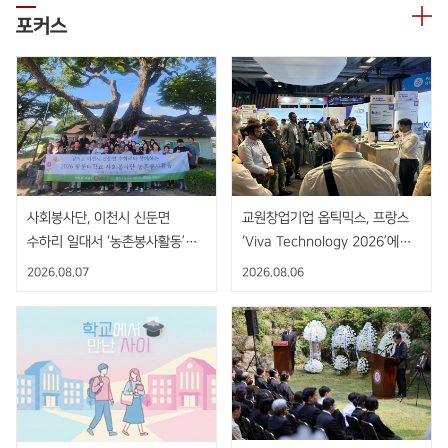
포커스
사회봉사단, 이천시 신둔면
교원창업기업 옵틱믹스, 프랑스
수하리 일대서 ‘농촌봉사활동’
‘Viva Technology 2026’에서
펼쳐
AI 기반 비접촉 핸드제스처 센서
2026.08.07
2026.08.06
공개