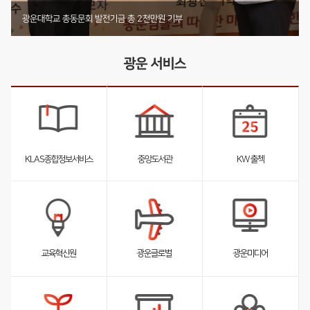
기부 내역 전체 보러가기
부동산법무학과 박사동문, 발전기금 4천2백12만원 기부
미디어커뮤니케이션학부 둥지장학회, 1천4백61만원 기탁
광운대학교 총동문회 발전기금 총 2천만원 기부
광운 서비스
KLAS종합정보서비스
중앙도서관
KW 출첵
서
서
서
브
브
브
리
리
리
스
스
스
트
트
트
펼
펼
펼
교육혁신원
광운글로벌
광운미디어
침
침
침
서
브
리