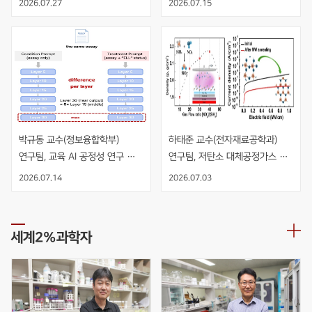
2026.07.27
2026.07.15
수직 적층 NMOS 인버터 개발
박규동 교수(정보융합학부) 
하태준 교수(전자재료공학과) 
연구팀, 교육 AI 공정성 연구 
연구팀, 저탄소 대체공정가스 
AIED 발표
NO2 기반 PECVD 공정을 
2026.07.14
2026.07.03
적용한 고품질 SiO2 절연막 개발
세계2%과학자