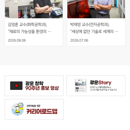
김영훈 교수(화학공학과), 
박재영 교수(전자공학과), 
“재료의 가능성을 환경의 
“세상에 없던 기술로 세계의 
해법으로, 기술의 시작과 끝을 
기준을 만들다”
2026.08.06
2026.07.06
보다”