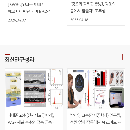
“광운과 함께한 85년, 광운의
[KWBC]연하는 어때? |
품에서 잠들다” 조무성
학교에서 만난 사이 EP.2-1
광운대학교 초대총장 영결식
2025.04.18
2025.04.07
엄수
최신연구성과
하태준 교수(전자재료공학과), 
박재영 교수(전자공학과) 연구팀, 
WS₂ 채널 층수와 접촉 금속 
전원 없이 작동하는 AI 스마트 
동시 최적화를 통한 초고이득 
재활볼 개발