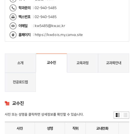
학과문의
: 02-940-5485
팩스번호
: 02-940-5485
이메일
:
kw5485@kw.ac.kr
홈페이지
:
https://kwdois.my.canva.site
교수진
소개
교육과정
교과목안내
전공로드맵
교
수
교수진
진
사진 또는 성명을 클릭하면 상세정보를 확인할 수 있습니다.
사진
성명
직위
교내전화