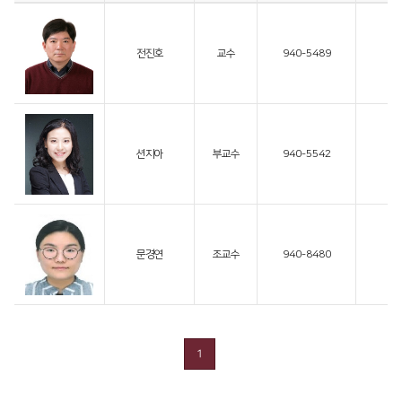
전진호
교수
940-5489
션지아
부교수
940-5542
문경연
조교수
940-8480
g
1