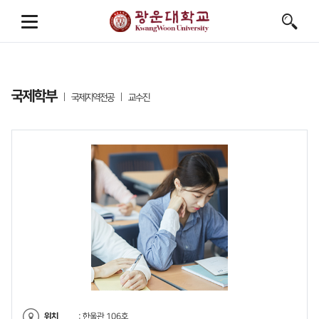
국제학부
국제지역전공
교수진
위치
: 한울관 106호