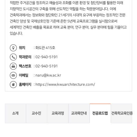
적합한 주거공간을 창조하고 예술성과 조화를 이룬 환경 및 첨단장비를 활용한 미래
지향적인 도시공간의 구축을 위해 선도적인 역할을 하는 학문분야입니다. 이에
건축학과에서는 정보화와 첨단화인 21세기의 시대적 요구에 부응하는 창조적인 전문
건축인 양성 및 국제상호인정 기준에 준한 5년제 교육프로그램을 실시함으로써
세계적인 건축인 배출을 목표로 하여 교육 분야, 연구 분야, 실무 분야에 힘을 기울이고
있습니다.
위치
: 화도관 415호
학과문의
: 02-940-5191
팩스번호
: 02-940-5191
이메일
:
naru@kw.ac.kr
홈페이지
:
https://www.kwuarchitecture.com/
소개
교수진
교육과정
교과목안내
전공로드맵
건축학교육인증
전
공