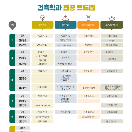
로
드
맵