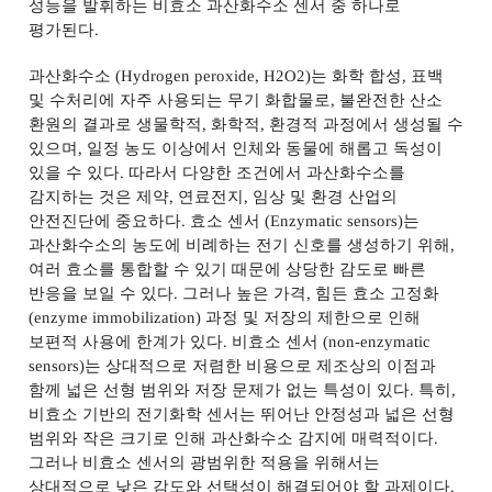
성능을 발휘하는 비효소 과산화수소 센서 중 하나로
평가된다
.
과산화수소
(Hydrogen peroxide, H2O2)
는 화학 합성
,
표백
및 수처리에 자주 사용되는 무기 화합물로
,
불완전한 산소
환원의 결과로 생물학적
,
화학적
,
환경적 과정에서 생성될 수
있으며
,
일정 농도 이상에서 인체와 동물에 해롭고 독성이
있을 수 있다
.
따라서 다양한 조건에서 과산화수소를
감지하는 것은 제약
,
연료전지
,
임상 및 환경 산업의
안전진단에 중요하다
.
효소 센서
(Enzymatic sensors)
는
과산화수소의 농도에 비례하는 전기 신호를 생성하기 위해
,
여러 효소를 통합할 수 있기 때문에 상당한 감도로 빠른
반응을 보일 수 있다
.
그러나 높은 가격
,
힘든 효소 고정화
(enzyme immobilization)
과정 및 저장의 제한으로 인해
보편적 사용에 한계가 있다
.
비효소 센서
(non-enzymatic
sensors)
는 상대적으로 저렴한 비용으로 제조상의 이점과
함께 넓은 선형 범위와 저장 문제가 없는 특성이 있다
.
특히
,
비효소 기반의 전기화학 센서는 뛰어난 안정성과 넓은 선형
범위와 작은 크기로 인해 과산화수소 감지에 매력적이다
.
그러나 비효소 센서의 광범위한 적용을 위해서는
상대적으로 낮은 감도와 선택성이 해결되어야 할 과제이다
.