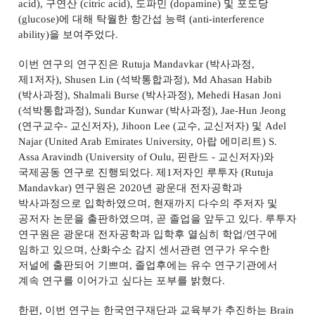
acid),
구연산
(citric acid),
도파민
(dopamine)
및 포도당
(glucose)
에 대해 탁월한 항간섭 능력
(anti-interference
ability)
을 보여주었다
.
이번 연구의 연구진은
Rutuja Mandavkar (
박사과정
,
제
1
저자
), Shusen Lin (
석박통합과정
), Md Ahasan Habib
(
박사과정
), Shalmali Burse (
박사과정
), Mehedi Hasan Joni
(
석박통합과정
), Sundar Kunwar (
박사과정
), Jae-Hun Jeong
(
연구교수
-
교신저자
), Jihoon Lee (
교수
,
교신저자
)
및
Adel
Najar (United Arab Emirates University,
아랍 에미리트
) S.
Assa Aravindh (University of Oulu,
핀란드
-
교신저자
)
와
국제공동 연구로 진행되었다
.
제
1
저자인 루투자
(Rutuja
Mandavkar)
연구원은
2020
년 광운대 전자공학과
박사과정으로 입학하였으며
,
현재까지 다수의 주저자 및
공저자 논문을 출판하였으며
,
곧 졸업을 앞두고 있다
.
루투자
연구원은 광운대 전자공학과 입학후 열심히 학업
/
연구에
임하고 있으며
,
산화수소 감지 센서관련 연구가 우수한
저널에 출판되어 기쁘며
,
졸업후에는 유수 연구기관에서
계속 연구를 이어가고 싶다는 포부를 밝혔다
.
한편
,
이번 연구는 한국연구재단과 교육부가 추진하는
Brain