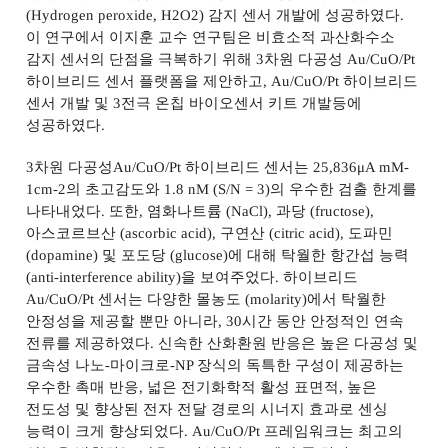
(Hydrogen peroxide, H2O2)
감지 센서 개발에 성공하였다
.
이 연구에서 이지훈 교수 연구팀은 비효소적 과산화수소
감지 센서의 단점을 극복하기 위해
3
차원 다공성
Au/CuO/Pt
하이브리드 센서 플랫폼을 제안하고
, Au/CuO/Pt
하이브리드
센서 개발 및
3
전극 온칩 바이오센서 키트 개발등에
성공하였다
.
3
차원 다공성
Au/CuO/Pt
하이브리드 센서는
25,836
μ
A mM-
1cm-2
의 초고감도와
1.8 nM (S/N = 3)
의 우수한 검출 한계를
나타내었다
.
또한
,
염화나트륨
(NaCl),
과당
(fructose),
아스코르브산
(ascorbic acid),
구연산
(citric acid),
도파민
(dopamine)
및 포도당
(glucose)
에 대해 탁월한 항간섭 능력
(anti-interference ability)
을 보여주었다
.
하이브리드
Au/CuO/Pt
센서는 다양한 몰농도
(molarity)
에서 탁월한
안정성을 제공할 뿐만 아니라
, 30
시간 동안 안정적인 연속
전류를 제공하였다
.
신속한 산화환원 반응은 높은 다공성 및
금속성 나노
-
마이크로
-NP
장식의 독특한 구성이 제공하는
우수한 촉매 반응
,
넓은 전기화학적 활성 표면적
,
높은
전도성 및 향상된 전자 전달 경로의 시너지 효과로 센싱
능력이 크게 향상되었다
. Au/CuO/Pt
프레임워크는 최고의