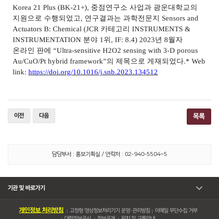
Korea 21 Plus (BK-21+),
중점연구소 사업과 광운대학교의
지원으로 수행되었고
,
연구결과는 과학전문지
Sensors and
Actuators B: Chemical (JCR
카테고리
INSTRUMENTS &
INSTRUMENTATION
분야
1
위
, IF: 8.4) 2023
년
8
월자
온라인 판에
“Ultra-sensitive H2O2 sensing with 3-D porous
Au/CuO/Pt hybrid framework”
의 제목으로 게재되었다
.* Web
link:
https://doi.org/10.1016/j.snb.2023.134512
이전
다음
목록
담당부서 : 홍보기획실 / 연락처 : 02-940-5504~5
기관 및 바로가기
개인정보 처리방침
고정형 영상정보처리기기 운영・관리방침
이메일 무단수집 거부
대학정보공시
정보공개
위치 및 교통안내