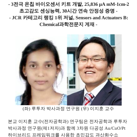
- 3
전극 온칩 바이오센서 키트 개발
, 25,836
μ
A mM-1cm-2
초고감도 센싱능력
, 30
시간 연속 안정성 증명
-
- JCR
카테고리 랭킹
1
위 저널
, Sensors and Actuators B:
Chemical
과학전문지 게재
-
(
좌
)
루투자 박사과정 연구원
(
우
)
이지훈 교수
본교 이지훈 교수
(
전자공학과
)
연구팀은 전자공학과 루투자
박사과정 연구원
(
제
1
저자
)
과 함께
3
차원 다공성
Au/CuO/Pt
하이브리드 프레임워크를 사용한 초민감도 과산화수소