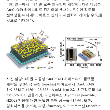
이번 연구에서
,
이지훈 교수 연구팀이 개발한
3
차원 다공성
Au/CuO/Pt
하이브리드 전기화학 센서는
,
우수한 감도와
선택성을 나타내어
,
비효소 센서의 저변화에 기여할 수 있을
것으로 기대된다
.
사진 설명
: 3
차원 다공성
Au/CuO/Pt
하이브리드 플랫폼
개략도 및
3
전극 온칩
(on-chip)
바이오센서
. Au/CuO/Pt
하이브리드 센서는
25,836
μ
A mM-1cm-2
의 초고감도와
1.8
nM (S/N = 3)
검출리밋
,
과산화수소
(Hydrogen peroxide,
H2O2)
환원에 대한 탁월한 촉매 성능을 나타냄
.
또한
,
염화나트륨
(NaCl),
과당
(fructose),
아스코르브산
(ascorbic