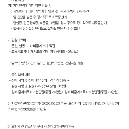
가) 가입연령에 대한 제한 없을 것
나) 기병력자에 대한 가입 제한 없을 것 : 주요 질병자 인수 조건
- 암 진단을 받은 후 정기적으로 치료중인 자
- 협심증, 심근경색증, 뇌졸중, 고혈압, 당뇨 등으로 정기적으로 치료중인 자
- 발작성 상심실성 빈맥으로 절제술 받은 자 인수 조건
2) 입원의료비
- 출산, 한방, 기타 비급여 추가 약관
- 교통사고 및 산재사고의 경우, 가입금액의 40% 보상
3) 암특약 면책 기간 “0일” 및 정산특약운용, 전담사원 배정
4) 총장 보장 내역
- 상해 사망 및 상해 후유 장애 : 각 1억 5천만원
- 질병 사망 및 질병 (고도)후유 장해 : 1억원
- 상해 급여의료비 5천만원(통원 20만원), 상해 비급여의료비 5천만원(통원 20만원)
5) 시설안전관리팀(21명/ 2026.06.23.기준) 보장 내역 :질병 및 상해(급여 및 비급여
의료비) 3천만원(통원 10만원)
6) 보험사 간 컨소시엄 구성 시 최대 2개사까지 가능​​