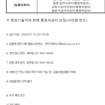
질병 급여의료비
(
통원부담보
)
[
입원의료비
]
상해 비급여의료비
(
통원부담보
)
질병 비급여의료비
(
통원부담보
)
※
현장기술직에 한해 통원의료비 보장
(10
만원 한도
)
4. 접수 마감 : 2026.07.15.(수) 10:30
5. 입찰에 관한 서류 열람/교부장소 : 전자구매시스템(ebiz4u.co.kr)
6. 견적 접수 문의 : 재무팀 (02-940-5046)
7. 보험 내역 문의 : 총무팀 (02-940-5043)
※ 보험사간 컨소시엄(2개사 이내) 가능 (단, 금융보험상품은 제외)
※ 보험중개인 견적 불가
8. 추가 계약 조건
1) 가입 제한