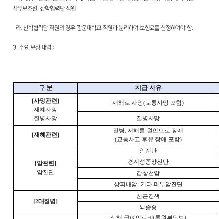
사무보조원, 산학협력단 직원
라. 산학협력단 직원의 경우 광운대학교 직원과 분리하여 보험료를 산정하여야 함.
3. 주요 보장 내역 :
구 분
지급 사유
[
사망관련
]
재해로 사망
(
교통사망 포함
)
재해사망
질병사망
질병사망
질병
,
재해를 원인으로 장애
[
재해관련
]
(
교통사고 후유 장애 포함
)
암진단
경계성종양진단
[
암관련
]
암진단
갑상선암
상피내암
,
기타 피부암진단
심근경색
[2
대질병
]
뇌졸중
상해 급여의료비
(
통원부담보
)