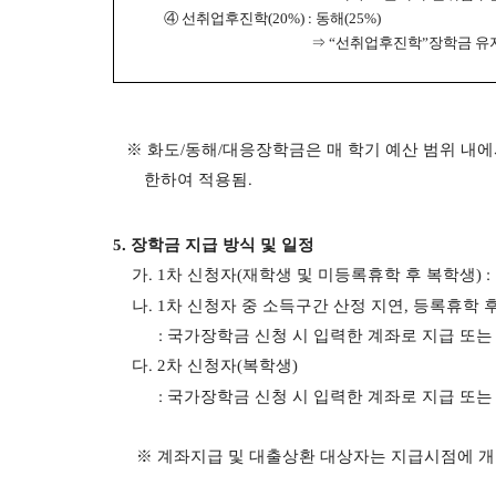
④
선취업후진학
(20%) :
동해
(25%)
⇒
“
선취업후진학
”
장학금 유
※
화도
/
동해
/
대응장학금은 매 학기 예산 범위 내
한하여 적용됨
.
5.
장학금 지급 방식 및 일정
가
. 1
차 신청자
(
재학생 및 미등록휴학 후 복학생
) :
나
. 1
차 신청자 중 소득구간 산정 지연
,
등록휴학 후
: 국가장학금 신청 시 입력한 계좌로 지급 또는
다
. 2
차 신청자
(
복학생
)
: 국가장학금 신청 시 입력한 계좌로 지급 또는
※
계좌지급 및 대출상환 대상자는 지급시점에 개