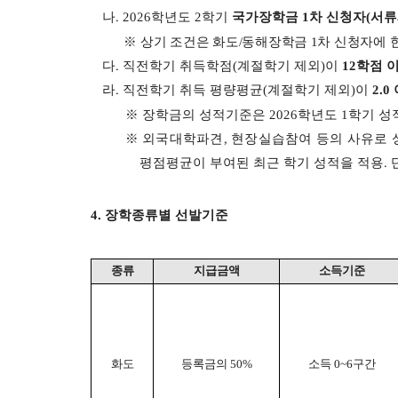
나
. 2026
학년도 2
학기
국가장학금
1
차 신청자
(
서류
※
상기 조건은 화도
/
동해장학금
1
차 신청자에 
다
.
직전학기 취득학점
(
계절학기 제외
)
이
12
학점 
라
.
직전학기 취득 평량평균
(
계절학기 제외
)
이
2.0
※
장학금의 성적기준은
2026
학년도 1
학기 성
※
외국대학파견
,
현장실습참여 등의 사유로 
평점평균이 부여된 최근 학기 성적을 적용
.
4.
장학종류별 선발기준
종류
지급금액
소득기준
화도
등록금의
50%
소득
0~6
구간