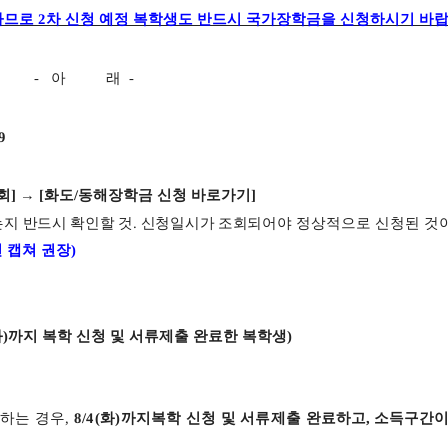
하므로
2
차 신청 예정 복학생도 반드시 국가장학금을
신청하시기 바
-
아 래
-
9
회
]
→
[
화도
/
동해장학금 신청 바로가기
]
지 반드시 확인할 것
.
신청일시가 조회되어야
정상적으로 신청된 것
 캡쳐 권장
)
화)
까지 복학 신청 및 서류제출 완료한 복학생
)
하는 경우
,
8/4(화)까지복학 신청 및 서류제출
완료하고
,
소득구간