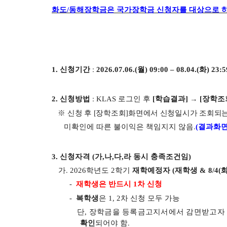
화도
/
동해장학금은 국가장학금 신청자를 대상으로 
1.
신청기간
:
2026.07.06.(
월
) 09:00
–
08.04.(화
) 23:5
2.
신청방법
: KLAS
로그인 후
[
학습결과
]
→
[
장학조
※
신청 후
[
장학조회
]
화면에서 신청일시가 조회되는
미확인에 따른 불이익은 책임지지 않음
.
(
결과화면
3.
신청자격
(
가
,
나
,
다
,
라 동시 충족조건임
)
가
. 2026
학년도 2
학기
재학예정자
(
재학생
& 8/4(
-
재학생은 반드시
1
차 신청
-
복학생
은
1, 2
차 신청 모두 가능
단
,
장학금을 등록금고지서에서 감면받고자 
확인
되어야 함
.