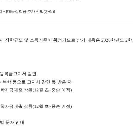
지
+ [
대응장학금 추가 선발
(
차액
)]
에서 장학규모 및 소득기준이 확정되므로 상기 내용은
2026
학년도
2
학
등록금고지서 감면
 복학 등으로 고지서 감면 못 받은 자
 학자금대출 상환
(12
월 초
~중순
예정
)
 학자금대출 상환
(12
월 초~중순
예정
)
별 문자 안내