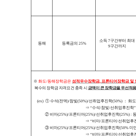
소득
7
구간부터 최대
동해
등록금의
25%
9
구간까지
※
화도
/
동해장학금은
성적우수장학금
,
프론티어장학금 및 
복수의 장학금 자격요건 충족 시
금액이 큰 장학금을 우선적
(ex)
①
수석
(
전액
)/
참빛
(50%)/
선취업후진학
(50%)
：
화도
⇒
“
수석
/
참빛
/
선취업후진학
”
②
비마
(25%)/
프론티어
(25%)/
선취업후진학
(25%) :
⇒
“
비마
/
프론티어
/
선취업후
③
비마
(25%)/
프론티어
(25%)/
선취업후진학
(50%
미
⇒
“
비마
/
프론티어
/
선취업후