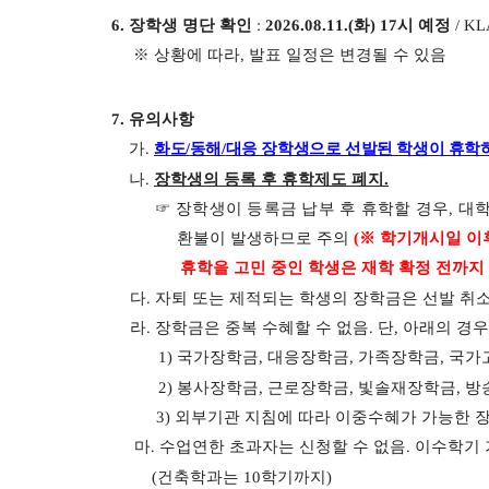
6.
장학생 명단 확인
:
2026.08.11.(화
) 17
시 예정
/ K
※
상황에 따라
,
발표 일정은 변경될 수 있음
7.
유의사항
가
.
화도
/
동해
/
대응 장학생으로 선발된 학생이 휴학
​ 나
.
장학생의 등록 후 휴학제도 폐지
.
​ ☞
장학생이 등록금 납부 후 휴학할 경우
,
대학
환불이 발생하므로 주의
(
※
학기개시일 이후
휴학을 고민 중인 학생은 재학 확정 전까지
다
.
자퇴 또는 제적되는 학생의 장학금은 선발 취
라
.
장학금은 중복 수혜할 수 없음
.
단
,
아래의 경우
1)
국가장학금
,
대응장학금
,
가족장학금
,
국가
2)
봉사장학금
,
근로장학금
,
빛솔재장학금
,
방
3)
외부기관 지침에 따라 이중수혜가 가능한 
마
.
수업연한 초과자는 신청할 수 없음
.
이수학기
(
건축학과는
10
학기까지
)