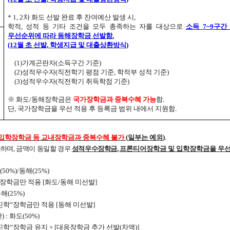
* 1, 2
차 화도 선발 완료 후 잔여예산 발생 시
,
학적, 성적 등 기타 조건을 모두 총족하는 자를 대상으로
소득
7~9
구간
우선순위에 따라 동해장학금 선발함
.
(12
월 초 선발
,
학생지급 및 대출상환방식
)
(1)
가계곤란자
(
소득구간 기준
)
(2)
성적우수자
(
직전학기 평점 기준
,
학적부 성적 기준
)
(3)
성적우수자
(
직전학기 취득학점 기준
)
※
화도
/
동해장학금은
국가장학금과 중복수혜 가능
함
.
단
,
국가장학금을 우선 적용 후 등록금 범위 내에서 지원함
.
입학장학금 등 교내장학금과 중복수혜 불가
(
일부는 예외
)
.
용
하며
,
금액이 동일할 경우
성적우수장학금
,
프론티어장학금 및 입학장학금을 우
(50%)/
동해
(25%)
장학금만 적용
[
화도
/
동해 미선발
]
동해
(25%)
진학
”
장학금만 적용
[
동해 미선발
]
만
) :
화도
(50%)
진학
”
장학금 유지
+ [
대응장학금 추가 선발
(
차액
)]