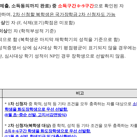
제출
,
소득동의까지 완료
)
중
소득구간
0~9
구간
으로 확인된 자
한하며
,
차 신청할 복학생은 국가장학금
2
차
신청자도 가능
2
이상
인 자
(F,
삭제
(
포기
)
학점은 미포함
)
이상
인 자
(
학적부성적 기준
)
적으로 함
(
복학생은 마지막 재학학기의 성적을 기준으로 함
)
성적증명서 상에 심사대상 학기 평점평균이
표기되지 않을 경우에
단
,
심사대상 학기 성적이
NP
인 경우 장학생으로 선발하지 않음
.
비고
*
1
차 신청자
중 학적
,
성적 등 기타 조건을 모두 충족하는 자를 대상으로
소
학생을 화도장학생으로 우선 선발함
.
(8
월 초~중순 선발
,
고지서감면방식
)
*
2
차 신청자
(
복학생 대상
)
중
학적
,
성적 등 기타 조건을 모두 충족하는 자
0~6
구간 학생을 화도장학생으로 우선 선발함
.
소득
(12
월 초 선발
,
학생지급 및 대출상환방식
)