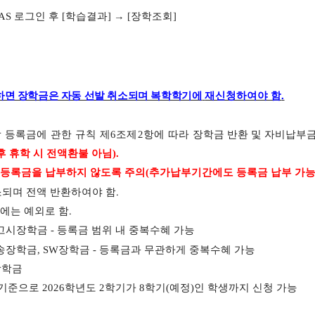
LAS
로그인 후
[
학습결과
]
→
[
장학조회
]
하면 장학금은 자동 선발 취소되며 복학학기에
재신청하여야 함
.
 등록금에 관한 규칙 제
6
조제
2
항에 따라
장학금 반환 및 자비납부
 휴학 시 전액환불 아님
).
 등록금을 납부하지 않도록 주의
(
추가납부기간에도 등록금 납부 가
소되며 전액 반환하여야 함
.
에는 예외로 함
.
고시장학금
-
등록금 범위 내 중복수혜 가능
송장학금
, SW
장학금
-
등록금과 무관하게 중복수혜 가능
장학금
 기준으로
2026
학년도 2
학기가
8
학기
(
예정
)
인 학생까지 신청 가능