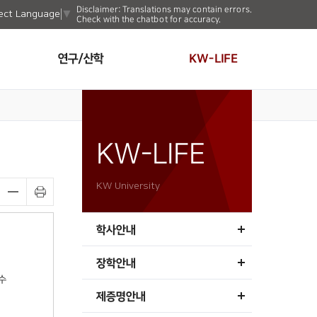
Disclaimer: Translations may contain errors.
ect Language
▼
Check with the chatbot for accuracy.
연구/산학
KW-LIFE
KW-LIFE
KW University
학사안내
장학안내
수
제증명안내