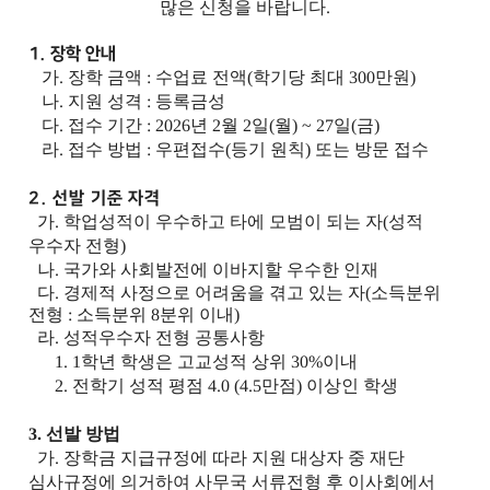
많은 신청을 바랍니다
.
1. 장학 안내
가. 장학 금액 : 수업료 전액(학기당 최대 300만원)
나. 지원 성격 : 등록금성
다. 접수 기간 : 2026년 2월 2일(월) ~ 27일(금)
​ 라. 접수 방법 : 우편접수(등기 원칙) 또는 방문 접수
2. 선발 기준 자격
가. 학업성적이 우수하고 타에 모범이 되는 자
(
성적
우수자 전형
)
나. 국가와 사회발전에 이바지할 우수한 인재
다. 경제적 사정으로 어려움을 겪고 있는 자
(
소득분위
전형
:
소득분위
8
분위 이내
)
라.
성적우수자 전형 공통사항
1.
1
학년 학생은 고교성적 상위
30%
이내
2.
전학기 성적 평점
4.0 (4.5
만점
)
이상인 학생
3. 선발 방법
가. 장학금 지급규정에 따라 지원 대상자 중 재단
심사규정에 의거하여 사무국
서류전형 후 이사회에서