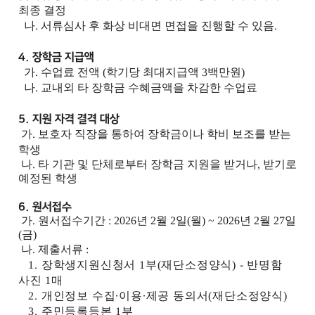
최종 결정
나.
서류심사 후 화상 비대면 면접을 진행할 수 있음
.
4. 장학금 지급액
가.
수업료 전액
(
학기당 최대지급액
3
백만원
)
나. 교내외 타 장학금 수혜금액을 차감한 수업료
5. 지원 자격 결격 대상
가.
보호자 직장을 통하여 장학금이나 학비 보조를 받는
학생
나.
타 기관 및 단체로부터 장학금 지원을 받거나
,
받기로
예정된 학생
6. 원서접수
가. 원서접수기간
: 2026
년
2
월
2
일
(
월
) ~ 2026
년
2
월
27
일
(
금
)
나. 제출서류
:
1.
장학생지원신청서
1
부
(
재단소정양식
) -
반명함
사진
1
매
2. 개인정보 수집
∙
이용
∙
제공 동의서
(
재단소정양식
)
3.
주민등록등본
1
부