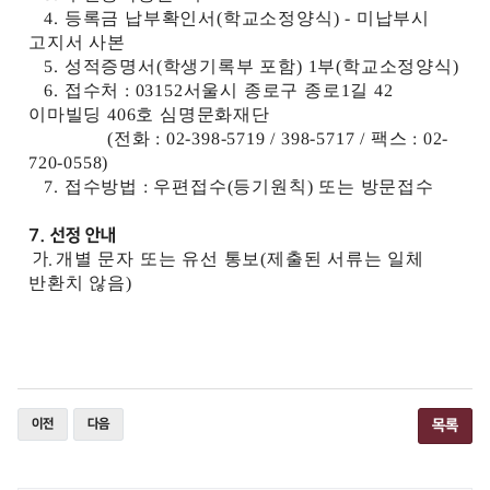
4.
등록금 납부확인서
(
학교소정양식
) -
미납부시
고지서 사본
5.
성적증명서
(
학생기록부 포함
) 1
부
(
학교소정양식
)
6.
접수처
: 03152
서울시 종로구 종로
1
길
42
이마빌딩
406
호 심명문화재단
(
전화
: 02-398-5719 / 398-5717 /
팩스
: 02-
720-0558)
7.
접수방법
:
우편접수
(
등기원칙
)
또는 방문접수
7. 선정 안내
가.
개별 문자 또는 유선 통보
(
제출된 서류는 일체
반환치 않음
)
이전
다음
목록