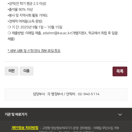
•성적(전 학기 평균 2.5 이상)
•출석율 90% 이상
•봉사 및 지역사회 활동 기여도
•경제적 어려움(소득 증빙)​​
❍ 기 간: 2025년 9월 1일 ~ 10월 15일
❍ 제출방법: 이메일 제출, ​atlahm@kw.ac.kr(개별지원X, 학교에서 취합 후 일괄
제출)
* 세부 내용 및 신청 양식 첨부 파일 참조​
이전
다음
목록
담당부서 : 각 행정부서 / 연락처 : 02-940-5114
기관 및 바로가기
개인정보 처리방침
고정형 영상정보처리기기 운영・관리방침
이메일 무단수집 거부