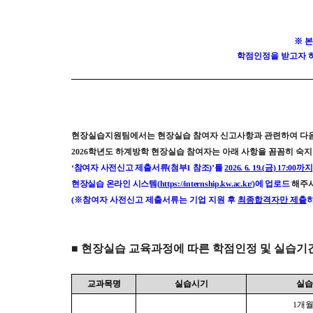
※
본
학점인정을 받고자 
현장실습지원팀에서는 현장실습 참여자 신고사항과 관련하여 다
2026
학년도 하계방학 현장실습 참여자는 아래 사항을 꼼꼼히 숙지
‘
참여자 사전신고 제출서류
(
첨부
1
참조
)’
를
2026. 6. 19.(
금
) 17:00
까지
현장실습 온라인 시스템
(
https://internship.kw.ac.kr/
)
에 업로드
해주
(
※
참여자 사전신고 제출서류는 기업 지원 후
최종합격자만 제출
■
현장실습 교육과정에 따른 학점인정 및 실습기
교과목명
실습시기
실습
1
개월