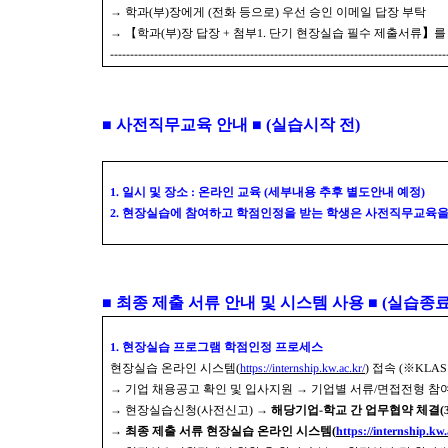
→
학과
(
부
)
장에게
(
전화 등으로
)
우선 승인 이메일 답장 부탁
→ 【
학과
(
부
)
장 답장
+
첨부
1.
단기 현장실습 필수 제출서류
】
를
------------------------------------------------------------------------------------
■
사전직무교육 안내
■
(
실습시작 전
)
1.
일시 및 장소
:
온라인 교육
(
세부내용 추후 별도안내 예정
)
2.
현장실습에 참여하고 학점인정을 받는 학생은 사전직무교육을
■
최종 제출 서류 안내 및 시스템 사용
■
(
실습종료
1.
현장실습 프로그램 학점인정 프로세스
현장실습 온라인 시스템
(
https://internship.kw.ac.kr/
)
접속
(
※
KLA
→
기업 채용공고 확인 및 입사지원
→
기업별 서류
/
면접전형 참
→
현장실습신청
(
사전신고
)
→
해당기업
-
학교 간 업무협약 체결
(
→
최종 제출 서류 현장실습 온라인 시스템
(
https://internship.kw.