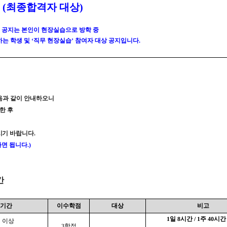
(
최종합격자 대상
)
 공지는 본인이 현장실습으로 방학 중
하는 학생 및
‘
직무 현장실습
’
참여자 대상 공지입니다
.
음과 같이 안내하오니
한 후
시기
바랍니다
.
하면 됩니다
.)
간
기간
이수학점
대상
비고
1
일
8
시간
/ 1
주
40
시간
 이상
3
학점