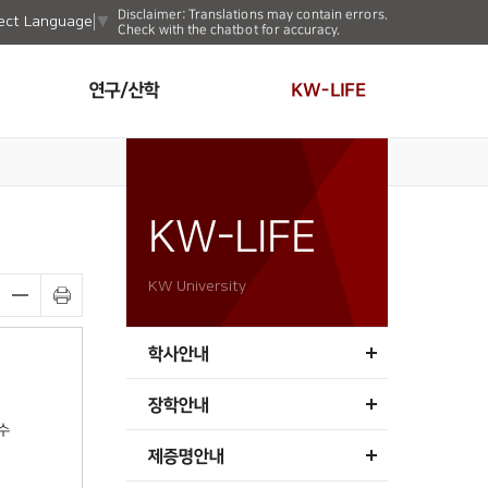
Disclaimer: Translations may contain errors.
ect Language
▼
Check with the chatbot for accuracy.
연구/산학
KW-LIFE
KW-LIFE
KW University
학사안내
장학안내
수
제증명안내