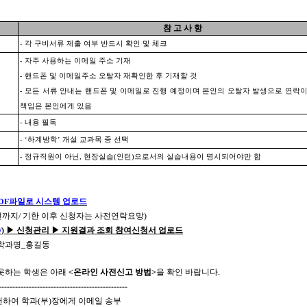
참 고 사 항
-
각 구비서류 제출 여부 반드시 확인 및 체크
-
자주 사용하는 이메일 주소 기재
-
핸드폰 및 이메일주소 오탈자 재확인한 후 기재할 것
-
모든 서류 안내는 핸드폰 및 이메일로 진행 예정이며 본인의 오탈자 발생으로 연락이
책임은 본인에게 있음
-
내용 필독
- ‘
하계방학
’
개설 교과목 중 선택
-
정규직원이 아닌
,
현장실습
(
인턴
)
으로서의 실습내용이 명시되어야만 함
DF
파일로 시스템 업로드
전까지
/
기한 이후 신청자는 사전연락요망
)
/
)
▶
신청관리
▶
지원결과 조회 참여신청서 업로드
학과명
_
홍길동
 못하는 학생은 아래
<
온라인 사전신고 방법
>
을 확인 바랍니다
.
-----------------------------------------------
캔하여 학과
(
부
)
장에게 이메일 송부