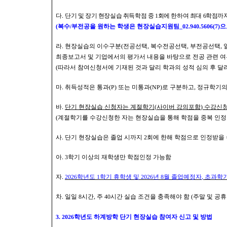
다
.
단기 및 장기 현장실습 취득학점 중
1
회에 한하여 최대
6
학점까지
(
복수
/
부전공을 원하는 학생은 현장실습지원팀
_02.940.5606(7)
으
라
.
현장실습의 이수구분
(
전공선택
,
복수전공선택
,
부전공선택
,
최종보고서 및 기업에서의 평가서 내용을 바탕으로 전공 관련 
(
따라서 참여신청서에 기재된 것과 달리 학과의 성적 심의 후 달
마
.
취득성적은 통과
(P)
또는 미통과
(NP)
로 구분하고
,
정규학기의
바
.
단기 현장실습 신청자는 계절학기
(
사이버 강의포함
)
수강신청
(
계절학기를 수강신청한 자는 현장실습을 통해 학점을 중복 인정
사
.
단기 현장실습은 졸업 시까지
2
회에 한해 학점으로 인정받을 
아
. 3
학기 이상의 재학생만 학점인정 가능함
자
.
2026
학년도
1
학기 휴학생 및
2026
년
8
월 졸업예정자
,
초과학기
차
.
일일
8
시간
,
주
40
시간 실습 조건을 충족해야 함
(
주말 및 공휴
3. 2026
학년도 하계방학 단기 현장실습 참여자 신고 및 방법