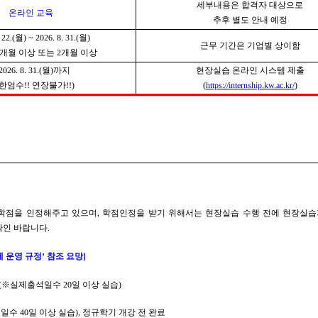
세부내용은 합격자 대상으로
온라인 교육
추후 별도 안내 예정
 22.(
월
) ~ 2026. 8. 31.(
월
)
근무 기간은 기업별 상이함
개월 이상 또는
2
개월 이상
2026. 8. 31.(
월
)
까지
현장실습 온라인 시스템 제출
한엄수
!!
연장불가
!!)
(
https://internship.kw.ac.kr/
)
 학점을 인정해주고 있으며
,
학점인정을 받기 위해서는 현장실습 수행 전에 현장실
확인 바랍니다
.
 운영 규정
’
참조 요망
]
(
※
실제출석일수
20
일 이상 실습
)
석일수
40
일 이상 실습
),
정규학기 개강 전 완료