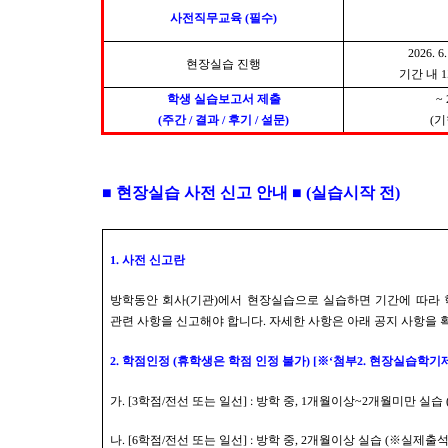
사전직무교육
(
필수
)
2026. 6.
현장실습 진행
기간 내
1
학생 실습보고서 제출
~ 
(
주간
/
결과
/
후기
/
설문
)
(
기
■
현장실습 사전 신고 안내
■
(
실습시작 전
)
1.
사전 신고란
방학동안 회사
(
기관
)
에서 현장실습으로 실습하면 기간에 따라
관련 사항을 신고해야 합니다
.
자세한 사항은 아래 공지 사항을 
2.
학점인정
(
휴학생은 학점 인정 불가
) [
※
‘
첨부
2.
현장실습학기제
가
. [3
학점
/
전선 또는 일선
] :
방학 중
, 1
개월이상
~2
개월미만 실습
나
. [6
학점
/
전선 또는 일선
] :
방학 중
, 2
개월이상 실습
(
※
실제출