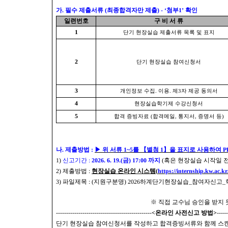
가
.
필수 제출서류
(
최종합격자만 제출
) - ‘
첨부
1’
확인
일련번호
구 비 서 류
1
단기 현장실습 제출서류 목록 및 표지
2
단기 현장실습 참여신청서
3
개인정보 수집
.
이용
.
제
3
자 제공 동의서
4
현장실습학기제 수강신청서
5
합격 증빙자료
(
합격메일
,
통지서
,
증명서 등
)
나
.
제출방법
:
▶
위 서류
1
~5
를
【
별첨
1
】
을 표지로 사용하여
P
1)
신고기간
:
2026. 6. 19.(
금
) 17:00
까지
(
혹은 현장실습 시작일 
2)
제출방법
:
현장실습 온라인 시스템
(
https://internship.kw.ac.kr
3)
파일제목
: (
지원구분명
) 2026
하계단기현장실습
_
참여자신고
_
※
직접 교수님 승인을 받지
-----------------------------------------------
<
온라인 사전신고 방법
>
-----
단기 현장실습 참여신청서를 작성하고 합격증빙서류와 함께 스