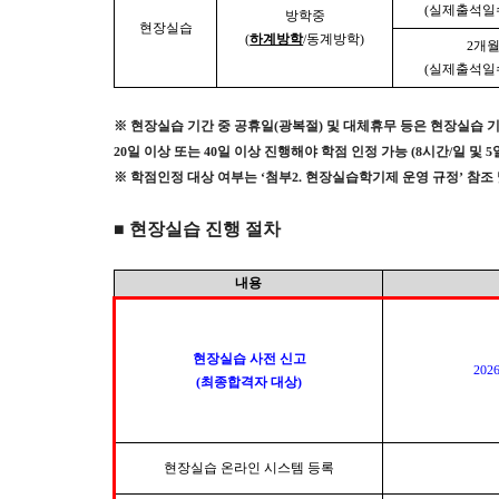
(
실제출석일
방학중
현장실습
(
하계방학
/
동계방학
)
2
개월
(
실제출석일
※
현장실습 기간 중 공휴일
(
광복절
)
및 대체휴무 등은 현장실습 
20
일 이상 또는
40
일 이상 진행해야 학점 인정 가능
(8
시간
/
일 및
5
※
학점인정 대상 여부는
‘
첨부
2.
현장실습학기제 운영 규정
’
참조
■
현장실습 진행 절차
내용
현장실습 사전 신고
2026.
(
최종합격자 대상
)
현장실습 온라인 시스템 등록