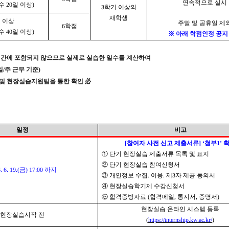
연속적으로 실시
수
20
일 이상
)
3
학기 이상의
재학생
 이상
주말 및 공휴일 제
6
학점
수
40
일 이상
)
※
아래 학점인정 공지
기간에 포함되지 않으므로 실제로 실습한 일수를 계산하여
일
/
주 근무 기준
)
 및 현장실습지원팀을 통한 확인
必
일정
비고
[
참여자 사전 신고 제출서류
] ‘
첨부
1’
①
단기 현장실습 제출서류 목록 및 표지
②
단기 현장실습 참여신청서
 6. 19.(
금
) 17:00
까지
③
개인정보 수집
.
이용
.
제
3
자 제공 동의서
④
현장실습학기제 수강신청서
⑤
합격증빙자료
(
합격메일
,
통지서
,
증명서
)
현장실습 온라인 시스템 등록
현장실습시작 전
(
https://internship.kw.ac.kr/
)