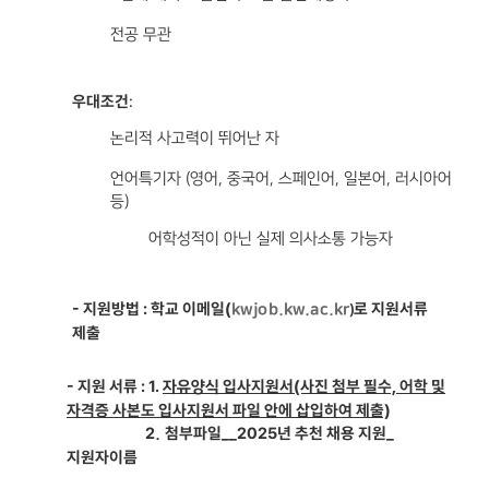
전공 무관
우대조건
:
논리적 사고력이 뛰어난 자
언어특기자 (영어, 중국어, 스페인어, 일본어, 러시아어
등)
어학성적이 아닌 실제 의사소통 가능자
- 지원방법
: 학교 이메일
(
​로 지원서류
kwjob.kw.ac.kr
)
제출
- 지원 서류
:
1.
입사지원서(사진 첨부 필수, 어학 및
자유
양식
자격증 사본도 입사지원서 파일 안에 삽입하여 제출)
2
첨부파일__2025년 추천 채용 지원_
.
지원자이름