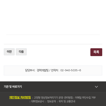
이전
다음
목록
담당부서 : 경력개발팀 / 연락처 : 02-940-5035~6
기관 및 바로가기
개인정보 처리방침
고정형 영상정보처리기기 운영・관리방침
이메일 무단수집 거부
대학정보공시
정보공개
위치 및 교통안내