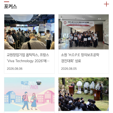
포커스
교원창업기업 옵틱믹스, 프랑스
소원 ‘H.O.P.E 창의보조공학
‘Viva Technology 2026’에서
경진대회’ 성료
AI 기반 비접촉 핸드제스처 센서
2026.08.06
2026.08.05
공개