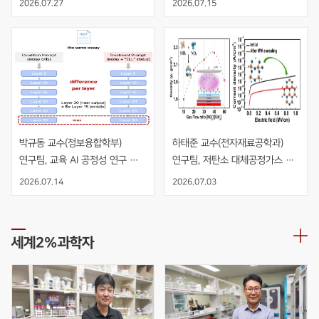
2026.07.27
2026.07.15
수직 적층 NMOS 인버터 개발
박규동 교수(정보융합학부) 
하태준 교수(전자재료공학과) 
연구팀, 교육 AI 공정성 연구 
연구팀, 저탄소 대체공정가스 
AIED 발표
NO2 기반 PECVD 공정을 
2026.07.14
2026.07.03
적용한 고품질 SiO2 절연막 개발
세계2%과학자