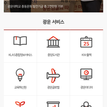
기부 내역 전체 보러가기
부동산법무학과 박사동문, 발전기금 4천2백12만원 기부
미디어커뮤니케이션학부 둥지장학회, 1천4백61만원 기탁
광운대학교 총동문회 발전기금 총 2천만원 기부
광운 서비스
KLAS종합정보서비스
중앙도서관
KW 출첵
서
서
서
브
브
브
리
리
리
스
스
스
트
트
트
펼
펼
펼
교육혁신원
광운글로벌
광운미디어
침
침
침
서
브
리