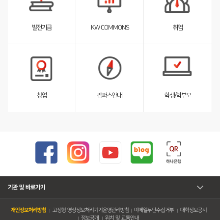
스
트
펼
취업
발전기금
KW COMMONS
침
서
서
브
브
리
리
스
스
트
트
펼
펼
창업
캠퍼스안내
학생/학부모
침
침
기관 및 바로가기
개인정보처리방침
고정형 영상정보처리기기운영관리방침
이메일무단수집거부
대학정보공시
정보공개
위치 및 교통안내