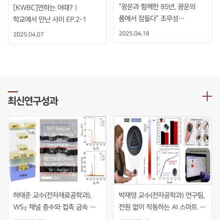
“광운과 함께한 85년, 광운의
[KWBC]연하는 어때? |
품에서 잠들다” 조무성
학교에서 만난 사이 EP.2-1
광운대학교 초대총장 영결식
2025.04.18
2025.04.07
엄수
최신연구성과
하태준 교수(전자재료공학과), 
박재영 교수(전자공학과) 연구팀, 
WS₂ 채널 층수와 접촉 금속 
전원 없이 작동하는 AI 스마트 
동시 최적화를 통한 초고이득 
재활볼 개발