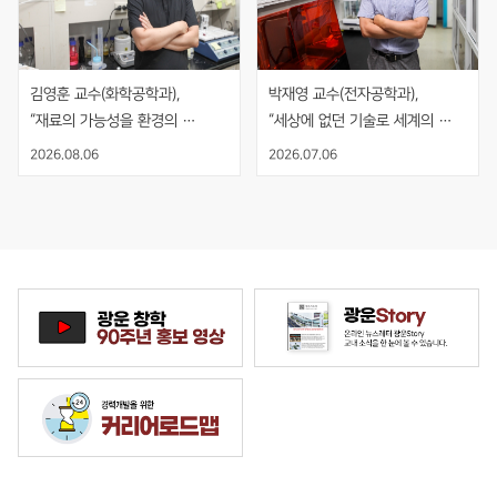
김영훈 교수(화학공학과), 
박재영 교수(전자공학과), 
“재료의 가능성을 환경의 
“세상에 없던 기술로 세계의 
해법으로, 기술의 시작과 끝을 
기준을 만들다”
2026.08.06
2026.07.06
보다”