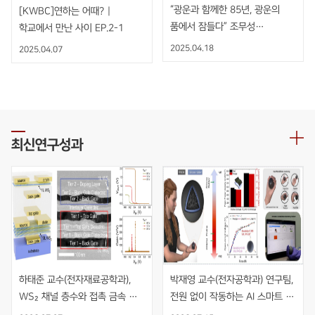
“광운과 함께한 85년, 광운의
[KWBC]연하는 어때? |
품에서 잠들다” 조무성
학교에서 만난 사이 EP.2-1
광운대학교 초대총장 영결식
2025.04.18
2025.04.07
엄수
최신연구성과
하태준 교수(전자재료공학과), 
박재영 교수(전자공학과) 연구팀, 
WS₂ 채널 층수와 접촉 금속 
전원 없이 작동하는 AI 스마트 
동시 최적화를 통한 초고이득 
재활볼 개발