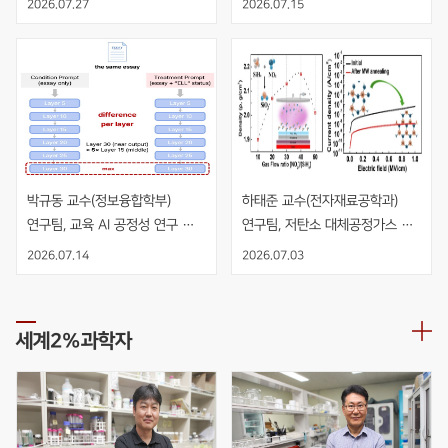
2026.07.27
2026.07.15
수직 적층 NMOS 인버터 개발
박규동 교수(정보융합학부) 
하태준 교수(전자재료공학과) 
연구팀, 교육 AI 공정성 연구 
연구팀, 저탄소 대체공정가스 
AIED 발표
NO2 기반 PECVD 공정을 
2026.07.14
2026.07.03
적용한 고품질 SiO2 절연막 개발
세계2%과학자