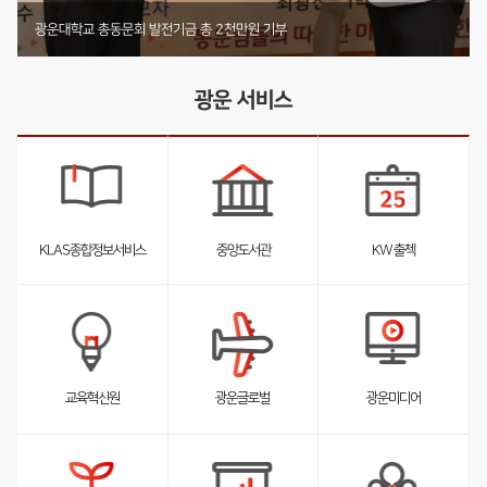
기부 내역 전체 보러가기
부동산법무학과 박사동문, 발전기금 4천2백12만원 기부
미디어커뮤니케이션학부 둥지장학회, 1천4백61만원 기탁
광운대학교 총동문회 발전기금 총 2천만원 기부
광운 서비스
KLAS종합정보서비스
중앙도서관
KW 출첵
서
서
서
브
브
브
리
리
리
스
스
스
트
트
트
펼
펼
펼
교육혁신원
광운글로벌
광운미디어
침
침
침
서
브
리