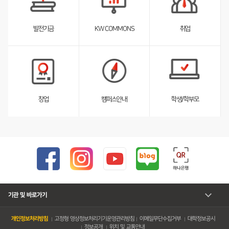
스
트
펼
취업
발전기금
KW COMMONS
침
서
서
브
브
리
리
스
스
트
트
펼
펼
창업
캠퍼스안내
학생/학부모
침
침
기관 및 바로가기
개인정보처리방침
고정형 영상정보처리기기운영관리방침
이메일무단수집거부
대학정보공시
정보공개
위치 및 교통안내