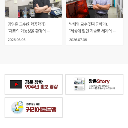
김영훈 교수(화학공학과), 
박재영 교수(전자공학과), 
“재료의 가능성을 환경의 
“세상에 없던 기술로 세계의 
해법으로, 기술의 시작과 끝을 
기준을 만들다”
2026.08.06
2026.07.06
보다”