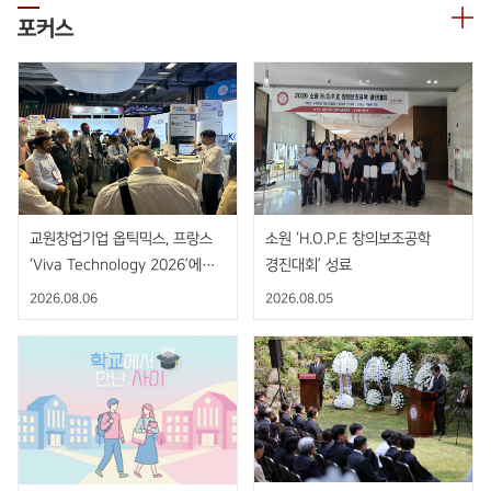
포커스
교원창업기업 옵틱믹스, 프랑스
소원 ‘H.O.P.E 창의보조공학
‘Viva Technology 2026’에서
경진대회’ 성료
AI 기반 비접촉 핸드제스처 센서
2026.08.06
2026.08.05
공개