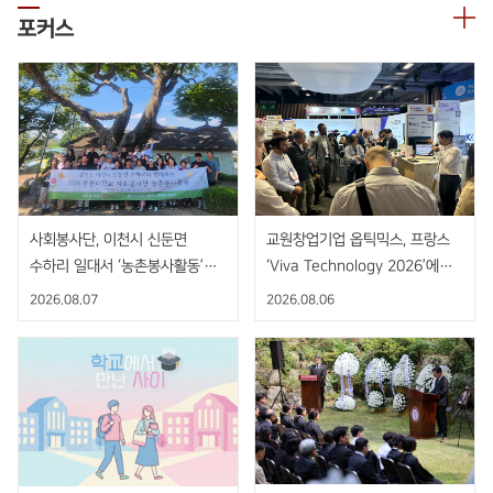
포커스
사회봉사단, 이천시 신둔면
교원창업기업 옵틱믹스, 프랑스
수하리 일대서 ‘농촌봉사활동’
‘Viva Technology 2026’에서
펼쳐
AI 기반 비접촉 핸드제스처 센서
2026.08.07
2026.08.06
공개