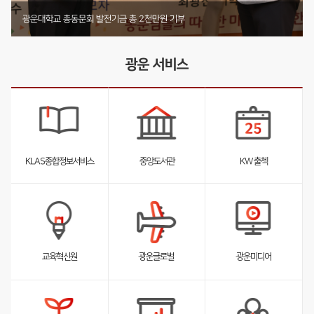
기부 내역 전체 보러가기
부동산법무학과 박사동문, 발전기금 4천2백12만원 기부
미디어커뮤니케이션학부 둥지장학회, 1천4백61만원 기탁
광운대학교 총동문회 발전기금 총 2천만원 기부
광운 서비스
KLAS종합정보서비스
중앙도서관
KW 출첵
서
서
서
브
브
브
리
리
리
스
스
스
트
트
트
펼
펼
펼
교육혁신원
광운글로벌
광운미디어
침
침
침
서
브
리