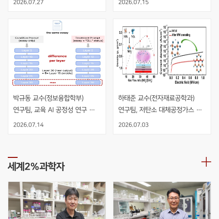
2026.07.27
2026.07.15
수직 적층 NMOS 인버터 개발
박규동 교수(정보융합학부) 
하태준 교수(전자재료공학과) 
연구팀, 교육 AI 공정성 연구 
연구팀, 저탄소 대체공정가스 
AIED 발표
NO2 기반 PECVD 공정을 
2026.07.14
2026.07.03
적용한 고품질 SiO2 절연막 개발
세계2%과학자