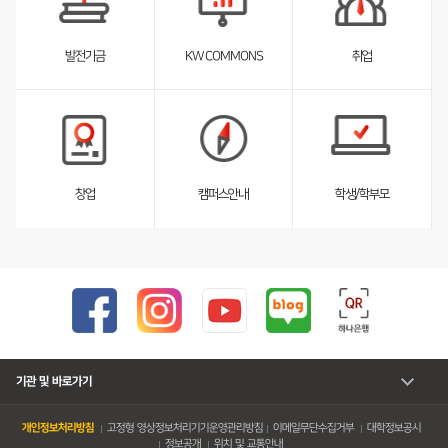
스
트
펼
취업
발전기금
KW COMMONS
침
서
서
브
브
리
리
스
스
트
트
펼
펼
창업
캠퍼스안내
학생/학부모
침
침
기관 및 바로가기
개인정보처리방침
고정형 영상정보처리기기운영관리방침
이메일무단수집거부
대학정보공시
정보공개
위치 및 교통안내