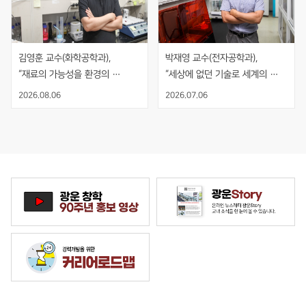
김영훈 교수(화학공학과), 
박재영 교수(전자공학과), 
“재료의 가능성을 환경의 
“세상에 없던 기술로 세계의 
해법으로, 기술의 시작과 끝을 
기준을 만들다”
2026.08.06
2026.07.06
보다”