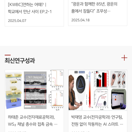
“광운과 함께한 85년, 광운의
[KWBC]연하는 어때? |
품에서 잠들다” 조무성
학교에서 만난 사이 EP.2-1
광운대학교 초대총장 영결식
2025.04.18
2025.04.07
엄수
최신연구성과
하태준 교수(전자재료공학과), 
박재영 교수(전자공학과) 연구팀, 
WS₂ 채널 층수와 접촉 금속 
전원 없이 작동하는 AI 스마트 
동시 최적화를 통한 초고이득 
재활볼 개발