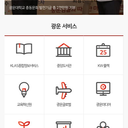
기부 내역 전체 보러가기
부동산법무학과 박사동문, 발전기금 4천2백12만원 기부
미디어커뮤니케이션학부 둥지장학회, 1천4백61만원 기탁
광운대학교 총동문회 발전기금 총 2천만원 기부
광운 서비스
KLAS종합정보서비스
중앙도서관
KW 출첵
서
서
서
브
브
브
리
리
리
스
스
스
트
트
트
펼
펼
펼
교육혁신원
광운글로벌
광운미디어
침
침
침
서
브
리