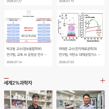
2026.07.27
2026.07.15
수직 적층 NMOS 인버터 개발
박규동 교수(정보융합학부) 
하태준 교수(전자재료공학과) 
연구팀, 교육 AI 공정성 연구 
연구팀, 저탄소 대체공정가스 
AIED 발표
NO2 기반 PECVD 공정을 
2026.07.14
2026.07.03
적용한 고품질 SiO2 절연막 개발
세계2%과학자