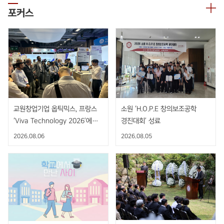
포커스
교원창업기업 옵틱믹스, 프랑스
소원 ‘H.O.P.E 창의보조공학
‘Viva Technology 2026’에서
경진대회’ 성료
AI 기반 비접촉 핸드제스처 센서
2026.08.06
2026.08.05
공개