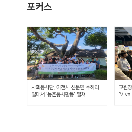
포커스
사회봉사단, 이천시 신둔면 수하리
교원창
일대서 ‘농촌봉사활동’ 펼쳐
‘Viva
기반 