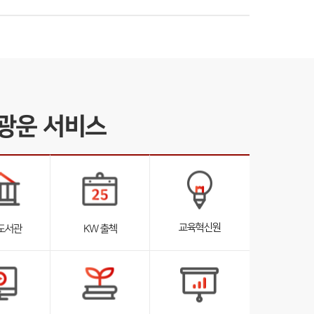
광운 서비스
서
브
리
스
트
교육혁신원
도서관
KW 출첵
펼
침
서
브
리
스
트