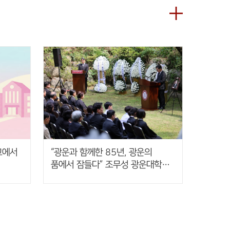
교에서
“광운과 함께한 85년, 광운의
품에서 잠들다” 조무성 광운대학교
초대총장 영결식 엄수