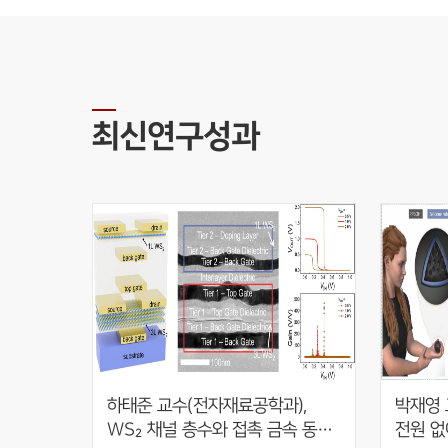
최신연구성과
하태준 교수(전자재료공학과), 
박재영 
WS₂ 채널 층수와 접촉 금속 동시 
전원 없