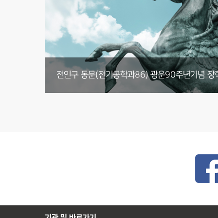
기부 내역 전체 보러가기
부동산법무학과 박사동문, 발전기금 4천2백12만
미디어커뮤니케이션학부 둥지장학회, 1천4백61
광운대학교 총동문회 발전기금 총 2천만원 기부
카카오페이, IT교육 지원사업에 3년간 3억 기부 
문지영기부자 아이스하키부 발전기금 1천만원 
기관 및 바로가기