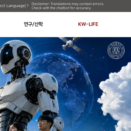
Disclaimer: Translations may contain errors.
ect Language
▼
Check with the chatbot for accuracy.
연구/산학
KW-LIFE