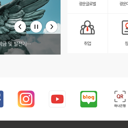
광운글로벌
광운
펼
침
서
브
리
스
트
취업
원 기부
만원 기탁
실천!
기부
전인구 동문(전기공학과86) 광운90주년기념 장학금 및 발전기금 1억원 기부
펼
침