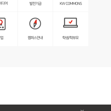
미디어
발전기금
KW COMMONS
펼
침
서
서
브
브
리
리
스
스
트
트
창업
캠퍼스안내
학생/학부모
펼
펼
침
침