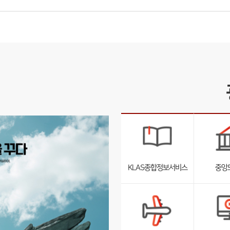
KLAS종합정보서비스
중앙
서
브
리
스
트