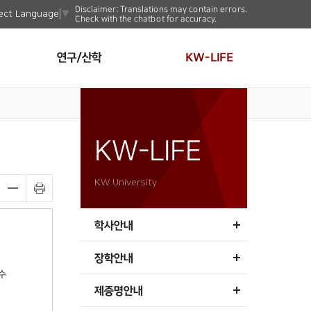
Disclaimer: Translations may contain errors.
ect Language
▼
Check with the chatbot for accuracy.
연구/산학
KW-LIFE
KW-LIFE
KW University
학사안내
장학안내
수
제증명안내