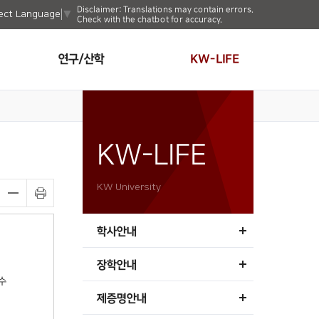
Disclaimer: Translations may contain errors.
ect Language
▼
Check with the chatbot for accuracy.
연구/산학
KW-LIFE
KW-LIFE
KW University
학사안내
장학안내
수
제증명안내