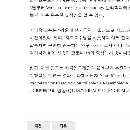
연구교수로 재직하는 동안
,
총
10
여 편에 달하는
IF 5
3
월부터
Wuhan university of technology
물리학과에 
보면
,
아주 우수한 실적임을 알 수 있다
.
이명옥 교수는
“
광운대 전자공학과 출신으로 지도교
시간이었다
”
라며
“
지도교수님을 비롯하여 여러 전자
말씀처럼 꾸준히 연구하는 연구자가 되고자 한다
”
라
여러나라들이 신속히 코로나
-19
의 영향에서 벗어나
한편
,
이번 연구는 한국연구재단과 교육부가 추진하
수행되었고 연구 결과는 과학전문지
Nano-Micro Lette
Photodetector Based on Controllable Self-assembled A
(JCR
카테고리 랭킹
: Q1, MATERIALS SCIENCE, MU
이전
다음