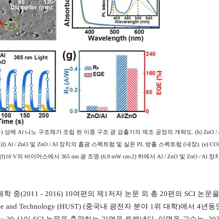
플
)
상에
Al
나노 구조체가 조립 된 이종 구조 광 검출기의 제조 공정의 개략도
. (b) ZnO /
 (d) Al / ZnO
및
ZnO / Al
장치의 흡광 스펙트럼 및 실온
PL
방출 스펙트럼
(
내장
). (e) 
 (f)10 V
의 바이어스에서
365 nm
광 조명
(6.9 mW cm-2)
하에서
Al / ZnO
및
ZnO / Al
장치
재학 중
(2011 - 2016) 10
여편의 제
1
저자 논문 외 총
20
편의
SCI
논문
ce and Technology (HUST) (
중국내 광전자 분야
1
위 대학
)
에서
4
년동