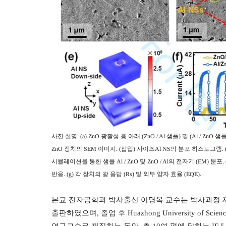
사진 설명
: (a) ZnO
광활성 층 아래
(ZnO / Al
샘플
)
및
(Al / ZnO
샘
ZnO
장치의
SEM
이미지
. (
삽입
)
사이즈
Al NS
의 분포 히스토그램
.
시뮬레이션을 통한 샘플
Al / ZnO
및
ZnO / Al
의 전자기
(EM)
분포
.
반응
. (g)
각 장치의 광 응답
(Rs)
및 외부 양자 효율
(EQE).
본교 전자공학과 박사출신 이명옥 교수는 박사과정 
출판하였으며
,
졸업 후
Huazhong University of Scien