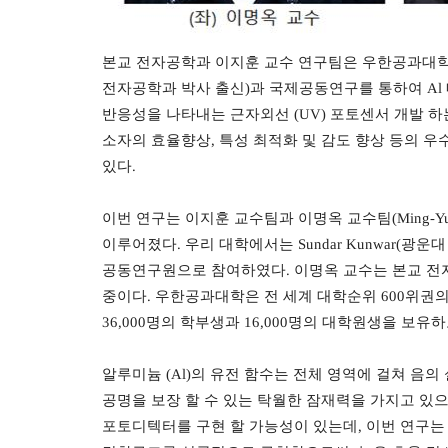
본교 전자공학과 이지훈 교수 연구팀은 우한공과대학
전자공학과 박사 출신
)
과 국제공동연구를 통하여
Al
반응성을 나타내는 근자외선
(UV)
포토센서 개발 하
소자의 효율향상
,
특성 최적화 및 감도 향상 등의 
있다
.
이번 연구는 이지훈 교수팀과 이명옥 교수팀
(Ming-Yu
이루어졌다
.
우리 대학에서는
Sundar Kunwar(
광운
공동연구원으로 참여하였다
.
이명옥 교수는 본교 전
중이다
.
우한공과대학은 전 세계 대학순위
600
위권의
36,000
명의 학부생과
16,000
명의 대학원생을 보유하
알루미늄
(Al)
의 유전 함수는 전체 영역에 걸쳐 음의
공명을 보장 할 수 있는 탁월한 잠재력을 가지고 있
포토디텍터를 구현 할 가능성이 있는데
,
이번 연구는