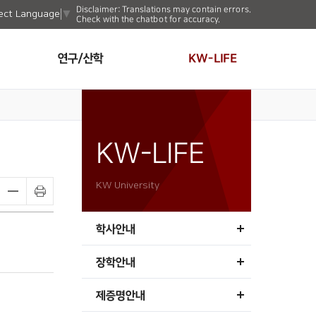
Disclaimer: Translations may contain errors.
ect Language
▼
Check with the chatbot for accuracy.
연구/산학
KW-LIFE
KW-LIFE
KW University
학사안내
장학안내
제증명안내