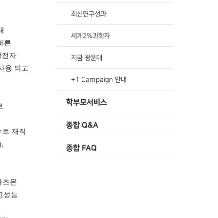
최신연구성과
대
세계2%과학자
빠른
광전자
지금 광운대
사용 되고
+1 Campaign 안내
학부모서비스
로
종합 Q&A
수로 재직
),
종합 FAQ
라즈몬
고성능