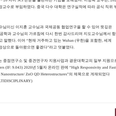
 ~ 20
사이
SCI
논문을 출판하는 기염을 토해냈다
.
이명옥 교수는
, 20
정교수로 부임하였다
.
중국 다수 대학은 연구실적에 따라 공식 직위
수님이신 이지훈 교수님과 국제공동 협업연구을 할 수 있어 뜻깊은
공학과 교수님의 가르침에 다시 한번 감사드리며 지도교수님께서 항
고 말했다
.
이어
“
현재 거주하고 있는
Wuhan (
우한
)
을 포함한
,
세계
 정상으로 돌아왔으면 좋겠다
”
라고 덧붙였다
.
는 중점연구소 및 중견연구자 지원사업과 광운대학교의 일부 지원으
rs (IF: 9.043) 2020
년
5
월자 온라인 판에
“High Responsivity and Fas
l Nanostructure/ ZnO QD Heterostructures”
의 제목으로 게재되었다
LTIDISCIPLINARY)