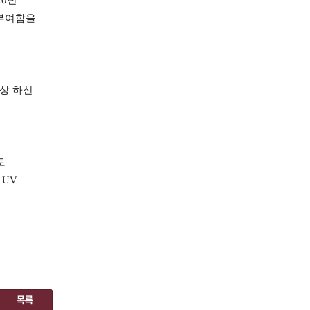
20
년
 부여함을
상 하신
로
t UV
목록