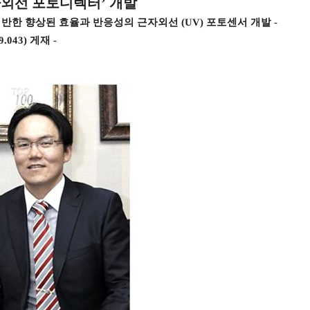
자외선 포토디텍터
’
개발
반한 향상된 효율과 반응성의 근자외선
(UV)
포토센서 개발 -
9.043)
게재
-