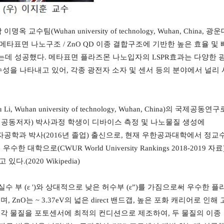
 이명옥 교수팀
(Wuhan university of technology, Wuhan, China,
광운
메타표면 나노구조
/ ZnO QD
이종 결합구조에 기반한 높은 효율 및 
는데 성공했다
.
메타표면 플라즈몬 나노입자의
LSPR
효과는 다양한 
우수성을 나타내고 있어
,
각종 광전자 소자 및 센서 등의 분야에서 널리 
 Li, Wuhan university of technology, Wuhan, China)
의 국제공동연구
대
공동저자
)
박사과정 학생이 디바이스 측정 및 나노물질 생성에
자공학과 박사
(2016
년 졸업
)
출신으로
,
현재 우한공과대학에서 정교
 우수한 대학으로
(CWUR World University Rankings 2018-2019
자료
고 있다
.(2020 Wikipedia)
 실수 부
(
ε
')
와 상대적으로 낮은 허수부
(
ε
”)
를 가짐으로써 우수한 플
으며
, ZnO
는
~ 3.37eV
의 넓은
direct
밴드갭
,
높은 포화 캐리어로 인해 
 각 물질을 포토센서에 최적의 컨디션으로 제조하여
,
두 물질의 이종