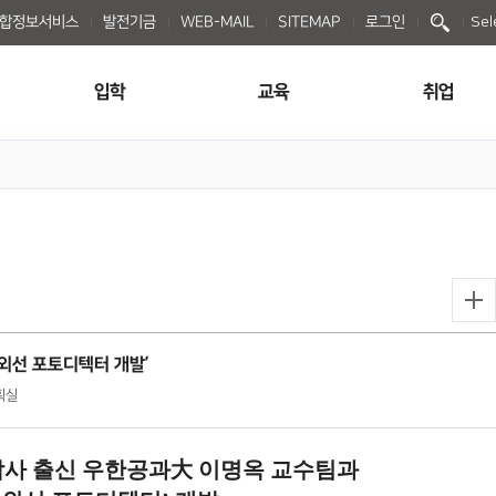
종합정보서비스
발전기금
WEB-MAIL
SITEMAP
로그인
Sel
입학
교육
취업
자외선 포토디텍터 개발’
기획실
박사 출신 우한공과大 이명옥 교수팀과