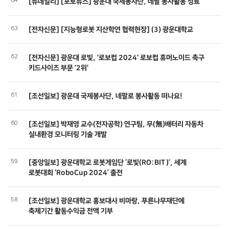
64
[뉴데일리] [포토뉴스] 광운대 국제봉사단, 네팔 봉사활동 성료
63
[전자신문] [지능형로봇 지산학연 협력현장] (3) 광운대학교
62
[전자신문] 광운대 로빛, '로보컵 2024' 로보컵 휴머노이드 축구
키드사이즈 부문 '2위'
61
[조선일보] 광운대 국제봉사단, 네팔로 봉사활동 떠나요!
60
[조선일보] 박재영 교수(전자공학) 연구팀, 무(無)배터리 자동차
실내환경 모니터링 기술 개발
59
[중앙일보] 광운대학교 로봇게임단 ‘로빛(RO:BIT)’, 세계
로봇대회 ‘RoboCup 2024’ 출전
58
[조선일보] 광운대학교 홍보대사 비마랑, 푸른나무재단에
축제기간 활동수익금 전액 기부