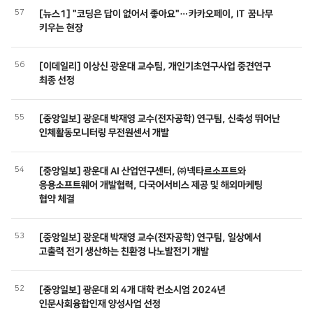
57
[뉴스1] "코딩은 답이 없어서 좋아요"…카카오페이, IT 꿈나무
키우는 현장
56
[이데일리] 이상신 광운대 교수팀, 개인기초연구사업 중견연구
최종 선정
55
[중앙일보] 광운대 박재영 교수(전자공학) 연구팀, 신축성 뛰어난
인체활동모니터링 무전원센서 개발
54
[중앙일보] 광운대 AI 산업연구센터, ㈜넥타르소프트와
응용소프트웨어 개발협력, 다국어서비스 제공 및 해외마케팅
협약 체결
53
[중앙일보] 광운대 박재영 교수(전자공학) 연구팀, 일상에서
고출력 전기 생산하는 친환경 나노발전기 개발
52
[중앙일보] 광운대 외 4개 대학 컨소시엄 2024년
인문사회융합인재 양성사업 선정