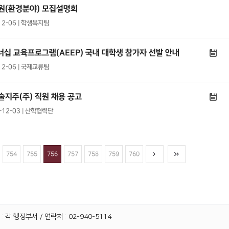
원(환경분야) 모집설명회
12-06 | 학생복지팀
너십 교육프로그램(AEEP) 국내 대학생 참가자 선발 안내
12-06 | 국제교류팀
술지주(주) 직원 채용 공고
1-12-03 | 산학협력단
754
755
756
757
758
759
760
 각 행정부서 / 연락처 : 02-940-5114