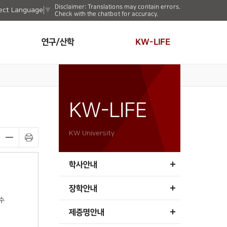
Disclaimer: Translations may contain errors.
ect Language
▼
Check with the chatbot for accuracy.
연구/산학
KW-LIFE
KW-LIFE
KW University
학사안내
장학안내
수
제증명안내