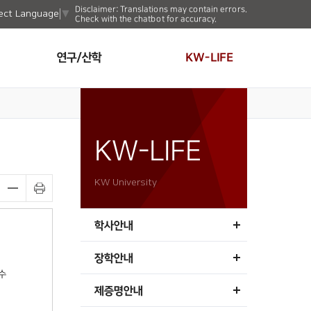
Disclaimer: Translations may contain errors.
ect Language
▼
Check with the chatbot for accuracy.
연구/산학
KW-LIFE
KW-LIFE
KW University
학사안내
장학안내
수
제증명안내