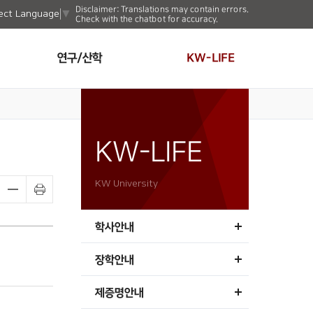
Disclaimer: Translations may contain errors.
ect Language
▼
Check with the chatbot for accuracy.
연구/산학
KW-LIFE
KW-LIFE
KW University
학사안내
장학안내
제증명안내