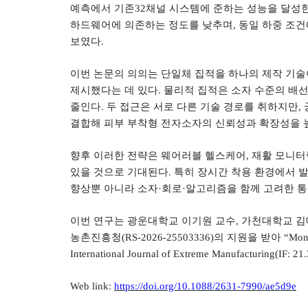
예측에서 기존
32
채널 시스템에 준하는 성능을 달성
하드웨어에 의존하는 정도를 낮추며
,
동일 하중 조건
보였다
.
이번 논문의 의의는 단일체 집적을 하나의 제작 기술
제시했다는 데 있다
.
물리적 집적은 소자 수준의 배선
줄인다
.
두 접근은 서로 다른 기술 경로를 취하지만
,
결합해 피부 부착형 전자소자의 신뢰성과 확장성을 
향후 이러한 전략은 웨어러블 헬스케어
,
재활 모니터
있을 것으로 기대된다
.
특히 장시간 착용 환경에서 
향상뿐 아니라 소자
·
회로
·
알고리즘을 함께 고려한 통
이번 연구는 광운대학교 이기원 교수
,
가천대학교 김
농촌진흥청
(RS-2026-25503336)
의 지원을 받아
“Mono
International Journal of Extreme Manufacturing(IF: 21
Web link:
https://doi.org/10.1088/2631-7990/ae5d9e