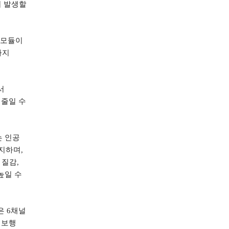
이 발생할
 모듈이
가지
서
 줄일 수
 인공
감지하며
,
 질감
,
높일 수
은
6
채널
 보행