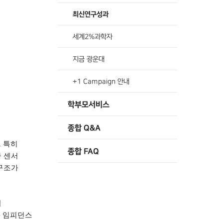
최신연구성과
세계2%과학자
지금 광운대
+1 Campaign 안내
학부모서비스
종합 Q&A
.
특히
종합 FAQ
중 센서
구조가
해
과 임피던스