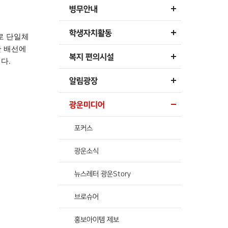
병무안내
학생자치활동
로 단일체
한 배선에
복지 편의시설
이다
.
알림광장
광운미디어
포커스
광운소식
뉴스레터 광운Story
브로슈어
홍보아이템 제보