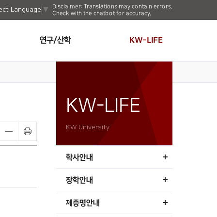
Disclaimer: Translations may contain errors.
ect Language
▼
Check with the chatbot for accuracy.
연구/산학
KW-LIFE
KW-LIFE
KW University
학사안내
장학안내
제증명안내
시