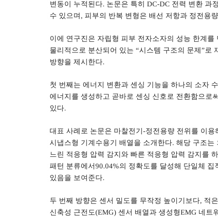
변동이 누적된다
.
논문은 특히
DC-DC
전력 변환 과
수 있으며
,
피부의 반복 변형은 배선 저항과 정전용량
이에 연구진은 자립형 피부 전자소자의 성능 한계를 
물리적으로 분산되어 있는
“
시스템 구조의 문제
”
로
방향을 제시한다
.
첫 번째는 에너지 변환과 센싱 기능을 하나의 소자
에너지를 생성하고 곧바로 센싱 신호로 전환함으로써
있다
.
대표 사례로 논문은 마찰전기
-
정전용량 전위를 이용
시냅스형 기계수용기 배열을 소개한다
.
해당 구조는
느린 적응형 압력 감지와 빠른 적응형 압력 감지를
패턴 분류에서
90.04%
의 정확도를 달성해 단일체 집
있음을 보여준다
.
두 번째 방향은 센서 밀도를 무작정 높이기보다
,
적은
신축성 근전도
(EMG)
센서 배열과 생성형
EMG
네트워