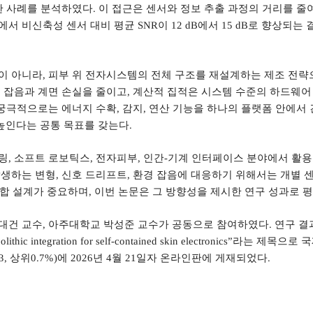
한 사례를 분석하였다
.
이 접근은 센서와 정보 추출 과정의 거리를 줄
에서 비신축성 센서 대비 평균
SNR
이
12 dB
에서
15 dB
로 향상되는 
이 아니라
,
피부 위 전자시스템의 전체 구조를 재설계하는 제조 전략
 잡음과 계면 손실을 줄이고
,
계산적 집적은 시스템 수준의 하드웨어
궁극적으로는 에너지 수확
,
감지
,
연산 기능을 하나의 플랫폼 안에서
높인다는 공통 목표를 갖는다
.
링
,
소프트 로보틱스
,
전자피부
,
인간
-
기계 인터페이스 분야에서 활용
발생하는 변형
,
신호 드리프트
,
환경 잡음에 대응하기 위해서는 개별 
합 설계가 중요하며
,
이번 논문은 그 방향성을 제시한 연구 성과로 
대건 교수
,
아주대학교 박성준 교수가 공동으로 참여하였다
.
연구 결
lithic integration for self-contained skin electronics”
라는 제목으로 국
.3,
상위
0.7%)
에
2026
년
4
월
21
일자 온라인판에 게재되었다
.