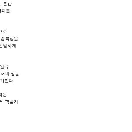
여 분산
결과를
으로
 중복성을
 긴밀하게
될 수
센서의 성능
평가된다
.
과는
제 학술지