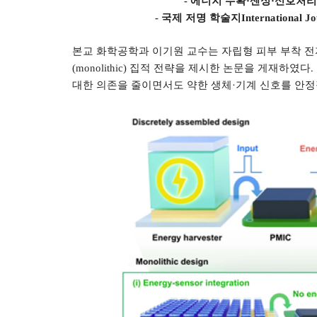
-
에너지 수확
·
센싱
·
신호처리
-
국제 저명 학술지
International J
본교 화학공학과 이기원 교수는 자립형 피부 부착 
(monolithic)
집적 전략을 제시한 논문을 게재하였다
.
대한 의존을 줄이면서도 약한 생체
·
기계 신호를 안정