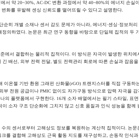
정에서 약
20~30%, AC-DC
변환 과정에서 약
40~80%
의 에너지 손실
 변화를 유발해 센싱 신뢰도를 떨어뜨릴 수 있다고 설명한다
.
단순히 개별 소재나 센서 감도 문제가 아니라
,
에너지
·
센싱
·
정보처리
 재정의하였다
.
논문은 최근 연구 동향을 바탕으로 단일체 집적의 두 
 수준에서 결합하는 물리적 집적이다
.
이 방식은 자극이 발생한 위치에
 긴 배선
,
외부 전력 전달
,
별도 전력관리 회로에 따른 손실과 잡음을
해 이온젤 기반 환원 그래핀 산화물
(rGO)
트랜지스터를 직접 구동하는
 외부 전원 공급이나
PMIC
없이도 자가구동 방식으로 압력 자극을 
 하나의 플랫폼에서 구현한다
. 16
개 소자 배열에서는 필기 스타일
,
표면
적이 소자 구조 단순화에 그치지 않고 신호 품질과 인식 성능을 함께 
 수의 센서로부터 고해상도 정보를 복원하는 계산적 집적이다
.
논문
크를 결합해 고해상도 근육 활동 지도를 재구성하고
,
손동작 인식과