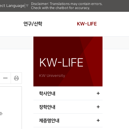
Disclaimer: Translations may contain errors.
ect Language
▼
Check with the chatbot for accuracy.
연구/산학
KW-LIFE
KW-LIFE
KW University
학사안내
장학안내
수
제증명안내