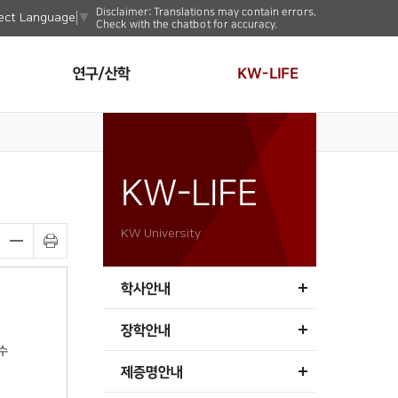
Disclaimer: Translations may contain errors.
ect Language
▼
Check with the chatbot for accuracy.
연구/산학
KW-LIFE
KW-LIFE
KW University
학사안내
장학안내
수
제증명안내